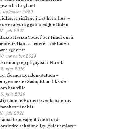
Ipswich i England
7. september 2020
Tidligere sjeflege i Det hvite hus: –
Noe er alvorlig galt med Joe Biden
25. juli 2021
Mosab Hassan Yousef ber Israel om å
henrette Hamas-ledere – inkludert
hans egen far
30. november 2023
Terrorangrep på gaybar i Florida
12. juni 2016
Her fjernes London-statuen –
borgermester Sadiq Khan fikk det
som han ville
10. juni 2020
Migranter eskortert over kanalen av
fransk marinebåt
23. juli 2021
Hamas brøt våpenhvilen for å
forhindre at kvinnelige gisler avslører