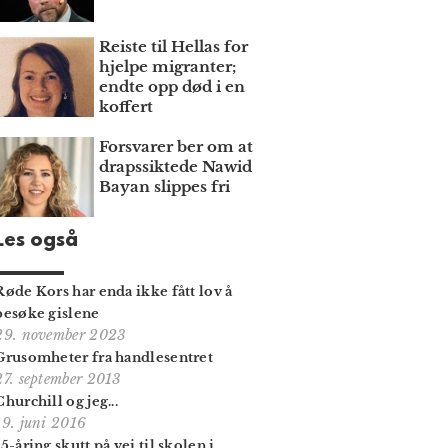
Reiste til Hellas for
hjelpe migranter;
endte opp død i en
koffert
Forsvarer ber om at
draps­siktede Nawid
Bayan slippes fri
Les også
Røde Kors har enda ikke fått lov å
besøke gislene
29. november 2023
Grusomheter fra handlesentret
27. september 2013
Churchill og jeg...
19. juni 2016
15-åring skutt på vei til skolen i