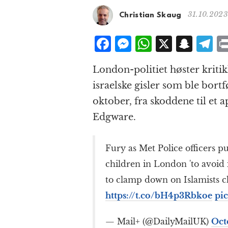
31.10.2023
Christian Skaug
F
M
W
X
S
T
a
e
h
n
el
London-politiet høster kritikk
c
ss
at
a
e
israelske gisler som ble bor
e
e
s
p
g
oktober, fra skoddene til et 
b
n
A
c
r
Edgware.
o
g
p
h
a
o
e
p
at
Fury as Met Police officers p
k
r
children in London 'to avoid i
to clamp down on Islamists ch
https://t.co/bH4p3Rbkoe
pi
— Mail+ (@DailyMailUK)
Oct