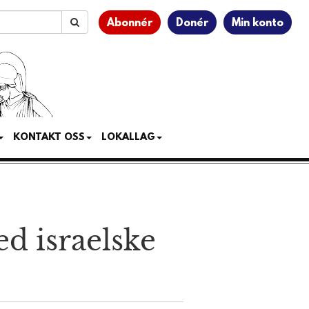
Abonnér
Donér
Min konto
KONTAKT OSS
LOKALLAG
ed israelske