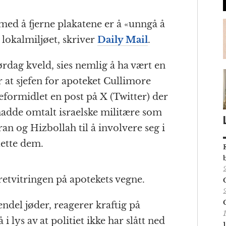
n med å fjerne plakatene er å «unngå å
lokalmiljøet, skriver
Daily Mail
.
ørdag kveld, sies nemlig å ha vært en
r at sjefen for apoteket Cullimore
formidlet en post på X (Twitter) der
 hadde omtalt israelske militære som
an og Hizbollah til å involvere seg i
slette dem.
retvitringen på apotekets vegne.
endel jøder, reagerer kraftig på
i lys av at politiet ikke har slått ned