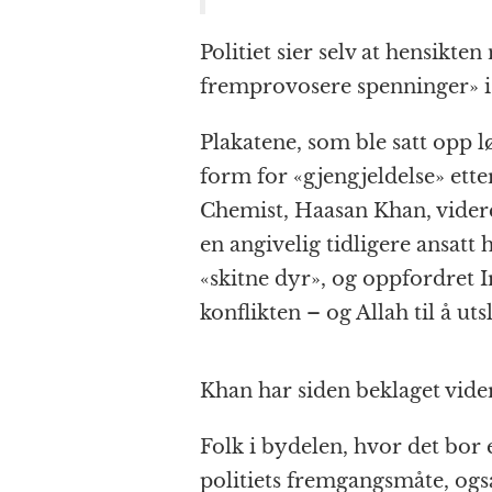
Politiet sier selv at hensikte
fremprovosere spenninger» i 
Plakatene, som ble satt opp l
form for «gjengjeldelse» ette
Chemist, Haasan Khan, videre
en angivelig tidligere ansatt
«skitne dyr», og oppfordret Ir
konflikten – og Allah til å ut
Khan har siden beklaget vide
Folk i bydelen, hvor det bor 
politiets fremgangsmåte, også 