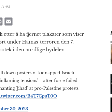
 11:23
P
E
ri
m
 etter å ha fjernet plakater som viser
n
ai
tført under Hamas-terroren den 7.
t
l
apotek i den nordlige bydelen
m
ull down posters of kidnapped Israeli
nflaming tensions' – after force failed
anting 'jihad' at pro-Palestine protests
c.twitter.com/B4T7CpuT0O
ober 30, 2023