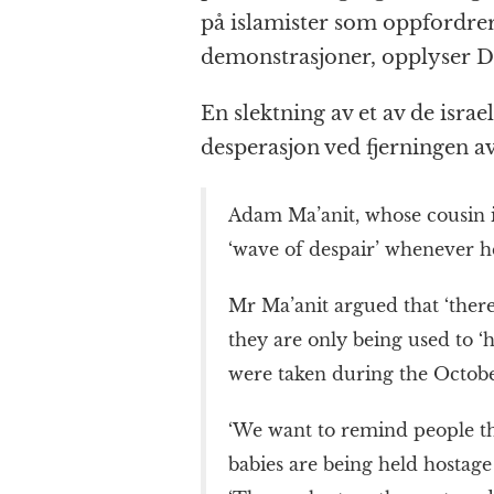
på islamister som oppfordrer 
demonstrasjoner, opplyser Da
En slektning av et av de israe
desperasjon ved fjerningen av
Adam Ma’anit, whose cousin i
‘wave of despair’ whenever h
Mr Ma’anit argued that ‘there
they are only being used to ‘h
were taken during the October
‘We want to remind people tha
babies are being held hostag