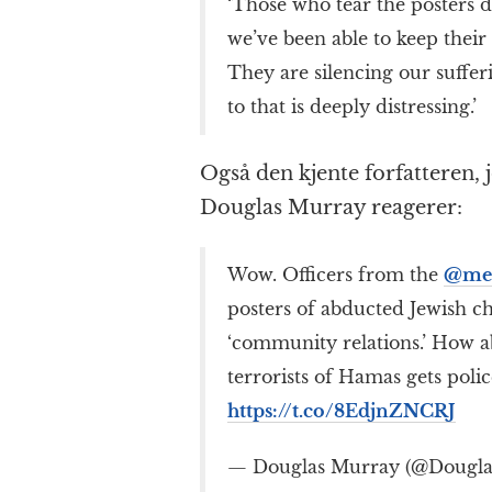
‘Those who tear the posters d
we’ve been able to keep their 
They are silencing our suffer
to that is deeply distressing.’
Også den kjente forfatteren,
Douglas Murray reagerer:
Wow. Officers from the ⁦
@met
posters of abducted Jewish ch
‘community relations.’ How 
terrorists of Hamas gets polic
https://t.co/8EdjnZNCRJ
— Douglas Murray (@Dougl