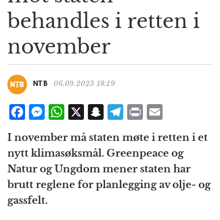
g
behandles i retten i
a
t
november
i
o
n
06.09.2023 18:19
NTB
F
M
W
X
S
T
P
E
a
e
h
n
el
ri
m
I november må staten møte i retten i et
c
ss
at
a
e
n
ai
nytt klimasøksmål. Greenpeace og
e
e
s
p
g
t
l
Natur og Ungdom mener staten har
b
n
A
c
r
brutt reglene for planlegging av olje- og
o
g
p
h
a
gassfelt.
o
e
p
at
m