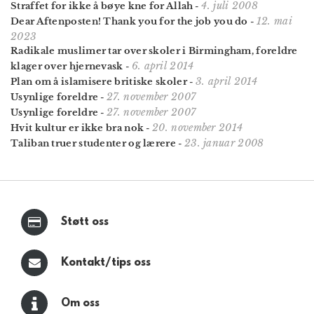
4. juli 2008
Straffet for ikke å bøye kne for Allah
-
12. mai
Dear Aftenposten! Thank you for the job you do
-
2023
Radikale muslimer tar over skoler i Birmingham, foreldre
6. april 2014
klager over hjernevask
-
3. april 2014
Plan om å islamisere britiske skoler
-
27. november 2007
Usynlige foreldre
-
27. november 2007
Usynlige foreldre
-
20. november 2014
Hvit kultur er ikke bra nok
-
23. januar 2008
Taliban truer studenter og lærere
-
Støtt oss
Kontakt/tips oss
Om oss