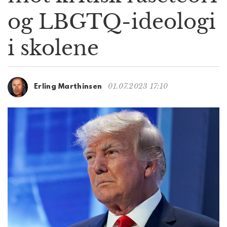
g
og LBGTQ-ideologi
a
t
i skolene
i
o
n
01.07.2023 17:10
Erling Marthinsen