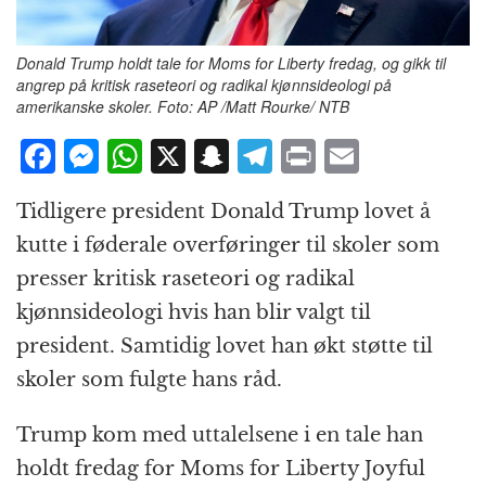
Donald Trump holdt tale for Moms for Liberty fredag, og gikk til
angrep på kritisk raseteori og radikal kjønnsideologi på
amerikanske skoler. Foto: AP /Matt Rourke/ NTB
F
M
W
X
S
T
P
E
a
e
h
n
el
ri
m
Tidligere president Donald Trump lovet å
c
ss
at
a
e
n
ai
kutte i føderale overføringer til skoler som
e
e
s
p
g
t
l
presser kritisk raseteori og radikal
b
n
A
c
r
kjønnsideologi hvis han blir valgt til
o
g
p
h
a
president. Samtidig lovet han økt støtte til
o
e
p
at
m
skoler som fulgte hans råd.
k
r
Trump kom med uttalelsene i en tale han
holdt fredag for Moms for Liberty Joyful