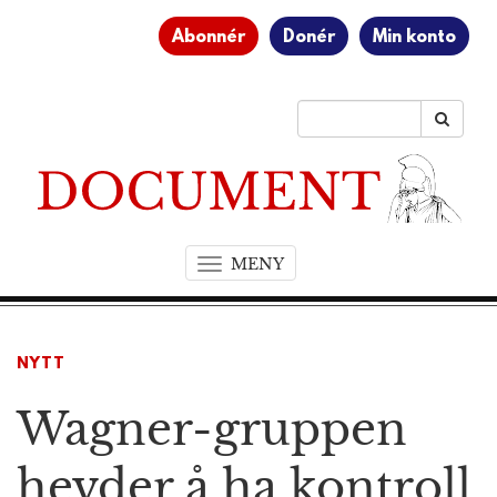
Abonnér
Donér
Min konto
MENY
T
o
g
g
NYTT
l
e
Wagner-gruppen
n
a
v
hevder å ha kontroll
i