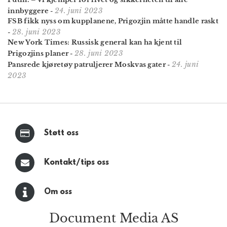
24. juni 2023
innbyggere
-
FSB fikk nyss om kupplanene, Prigozjin måtte handle raskt
28. juni 2023
-
New York Times: Russisk general kan ha kjent til
28. juni 2023
Prigozjins planer
-
24. juni
Pansrede kjøretøy patruljerer Moskvas gater
-
2023
Støtt oss
Kontakt/tips oss
Om oss
Document Media AS