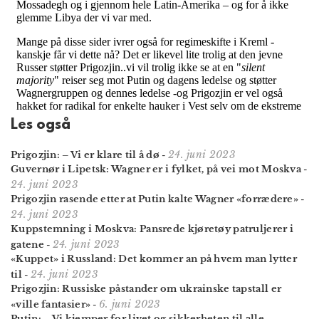
Les også
24. juni 2023
Prigozjin: – Vi er klare til å dø
-
Guvernør i Lipetsk: Wagner er i fylket, på vei mot Moskva
-
24. juni 2023
Prigozjin rasende etter at Putin kalte Wagner «forrædere»
-
24. juni 2023
Kuppstemning i Moskva: Pansrede kjøretøy patruljerer i
24. juni 2023
gatene
-
«Kuppet» i Russland: Det kommer an på hvem man lytter
24. juni 2023
til
-
Prigozjin: Russiske påstander om ukrainske tapstall er
6. juni 2023
«ville fantasier»
-
Putin: – Vi kjemper for livet og sikkerheten til alle