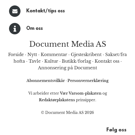
Kontakt/tips oss
Om oss
Document Media AS
Forside
·
Nytt
·
Kommentar
·
Gjesteskribent
·
Sakset/fra
hofta
·
Tavle
·
Kultur
·
Butikk/forlag
·
Kontakt oss
·
Annonsering på Document
Abonnementsvilkår
·
Personvernerklæring
Vi arbeider etter
Vær Varsom-plakaten
og
Redaktørplakatens
prinsipper.
© Document Media AS 2026
Følg oss