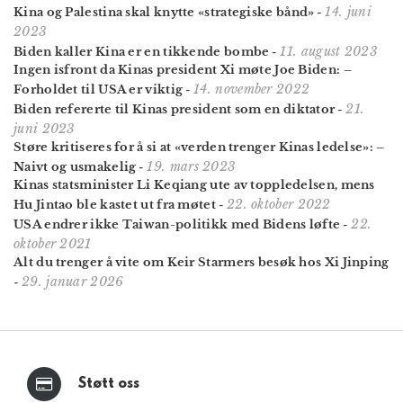
14. juni
Kina og Palestina skal knytte «strategiske bånd»
-
2023
11. august 2023
Biden kaller Kina er en tikkende bombe
-
Ingen isfront da Kinas president Xi møte Joe Biden: –
14. november 2022
Forholdet til USA er viktig
-
21.
Biden refererte til Kinas president som en diktator
-
juni 2023
Støre kritiseres for å si at «verden trenger Kinas ledelse»: –
19. mars 2023
Naivt og usmakelig
-
Kinas statsminister Li Keqiang ute av toppledelsen, mens
22. oktober 2022
Hu Jintao ble kastet ut fra møtet
-
22.
USA endrer ikke Taiwan-politikk med Bidens løfte
-
oktober 2021
Alt du trenger å vite om Keir Starmers besøk hos Xi Jinping
29. januar 2026
-
Støtt oss