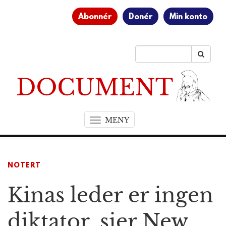
Abonnér
Donér
Min konto
MENY
T
o
g
g
NOTERT
l
e
Kinas leder er ingen
n
a
v
diktator, sier New
i