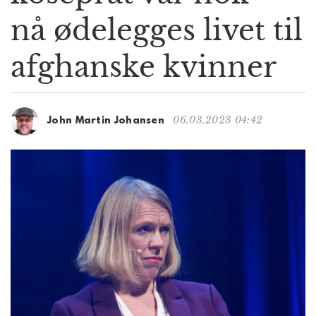
g
nå ødelegges livet til
a
t
afghanske kvinner
i
o
n
06.03.2023 04:42
John Martin Johansen