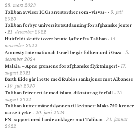
28. mars 2023
9. juli
Taliban avviser ICCs arrestordrer som «visvas»
-
2025
Taliban forbyr universitetsutdanning for afghanske jenter
21. desember 2022
-
14.
Huitfeldt skuffet over brutte løfter fra Taliban
-
november 2022
5.
Amnesty International: Israel begår folkemord i Gaza
-
desember 2024
17.
Malala: – Åpne grensene for afghanske flyktninger!
-
august 2021
Barth Eide går i rette med Rubios sanksjoner mot Albanese
10. juli 2025
-
15.
Taliban feirer ett år med islam, diktatur og forfall
-
august 2022
Taliban kutter måneds­lønnen til kvinner: Maks 750 kroner
20. juni 2024
uansett yrke
-
31. januar
FN-rapport med harde anklager mot Taliban
-
2022