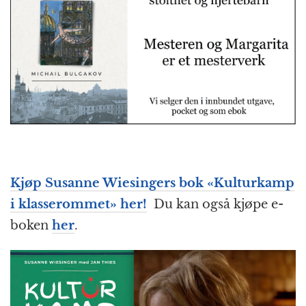
Kjøp Susanne Wiesingers bok «Kulturkamp
i klasserommet» her!
Du kan også kjøpe e-
boken
her
.