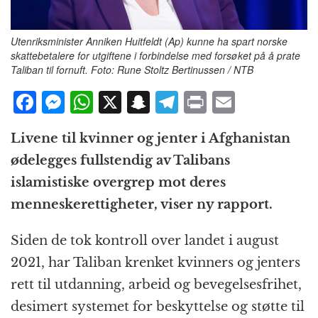
Utenriksminister Anniken Huitfeldt (Ap) kunne ha spart norske
skattebetalere for utgiftene i forbindelse med forsøket på å prate
Taliban til fornuft. Foto: Rune Stoltz Bertinussen / NTB
F
M
W
X
S
T
P
E
a
e
h
n
el
ri
m
Livene til kvinner og jenter i Afghanistan
c
ss
at
a
e
n
ai
ødelegges fullstendig av Talibans
e
e
s
p
g
t
l
islamistiske overgrep mot deres
b
n
A
c
r
menneskerettigheter, viser ny rapport.
o
g
p
h
a
o
e
p
at
m
Siden de tok kontroll over landet i august
k
r
2021, har Taliban krenket kvinners og jenters
rett til utdanning, arbeid og bevegelsesfrihet,
desimert systemet for beskyttelse og støtte til