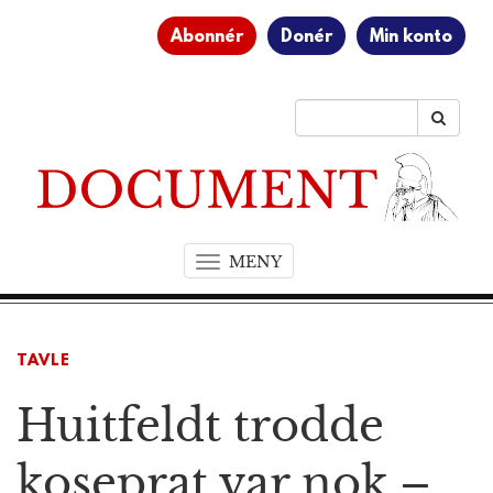
Abonnér
Donér
Min konto
MENY
T
o
g
g
TAVLE
l
e
Huitfeldt trodde
n
a
v
koseprat var nok –
i