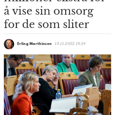
g
å vise sin omsorg
a
t
for de som sliter
i
o
n
19.11.2022 19:24
Erling Marthinsen