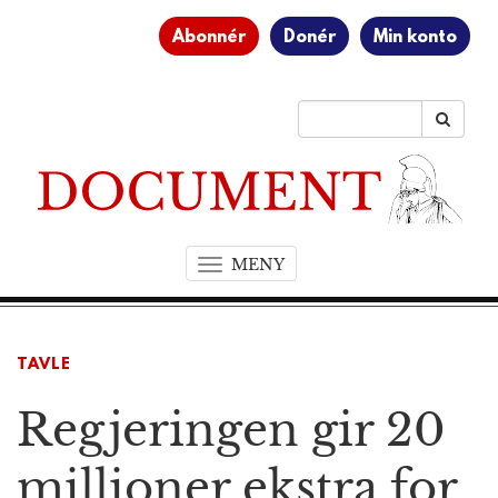
Abonnér
Donér
Min konto
MENY
T
o
g
g
TAVLE
l
e
Regjeringen gir 20
n
a
v
millioner ekstra for
i