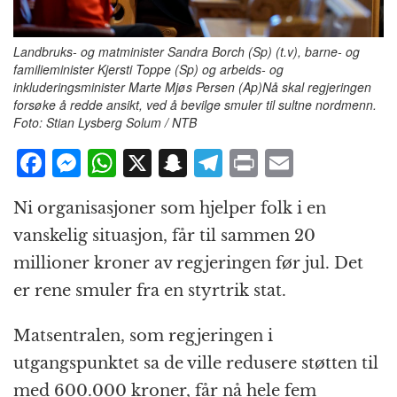
Landbruks- og matminister Sandra Borch (Sp) (t.v), barne- og
familieminister Kjersti Toppe (Sp) og arbeids- og
inkluderingsminister Marte Mjøs Persen (Ap)Nå skal regjeringen
forsøke å redde ansikt, ved å bevilge smuler til sultne nordmenn.
Foto: Stian Lysberg Solum / NTB
F
M
W
X
S
T
P
E
a
e
h
n
el
ri
m
Ni organisasjoner som hjelper folk i en
c
ss
at
a
e
n
ai
vanskelig situasjon, får til sammen 20
e
e
s
p
g
t
l
millioner kroner av regjeringen før jul. Det
b
n
A
c
r
er rene smuler fra en styrtrik stat.
o
g
p
h
a
o
e
p
at
m
Matsentralen, som regjeringen i
k
r
utgangspunktet sa de ville redusere støtten til
med 600.000 kroner, får nå hele fem