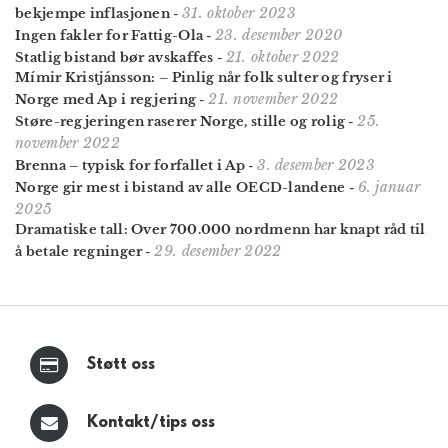
31. oktober 2023
bekjempe inflasjonen
-
23. desember 2020
Ingen fakler for Fattig-Ola
-
21. oktober 2022
Statlig bistand bør avskaffes
-
Mímir Kristjánsson: – Pinlig når folk sulter og fryser i
21. november 2022
Norge med Ap i regjering
-
25.
Støre-regjeringen raserer Norge, stille og rolig
-
november 2022
3. desember 2023
Brenna – typisk for forfallet i Ap
-
6. januar
Norge gir mest i bistand av alle OECD-landene
-
2025
Dramatiske tall: Over 700.000 nordmenn har knapt råd til
29. desember 2022
å betale regninger
-
Støtt oss
Kontakt/tips oss