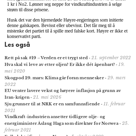
Les også
21. september 2022
Rett på sak #19 – Verden er et trygt sted
-
19.
Hva skal vi leve av etter oljen? Er ikke dét åpenbart?
-
mai 2020
29. mars
Skogpod 29. mars: Klima går foran mennesker
-
2022
EU venter lavere vekst og høyere inflasjon på grunn av
21. mai 2026
Iran-krigen
-
11. februar
Sju grunner til at NRK er en samfunnsfiende
-
2021
Vindkraft-industrien ansetter tidligere olje- og
25.
energiminister Åslaug Haga som direktør for Norwea
-
februar 2021