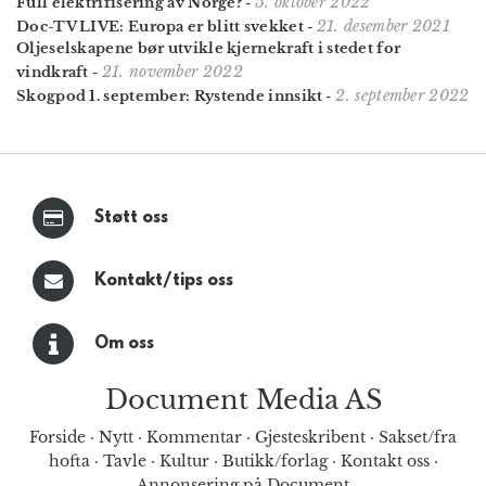
5. oktober 2022
Full elektrifisering av Norge?
-
21. desember 2021
Doc-TV LIVE: Europa er blitt svekket
-
Oljeselskapene bør utvikle kjernekraft i stedet for
21. november 2022
vindkraft
-
2. september 2022
Skogpod 1. september: Rystende innsikt
-
Støtt oss
Kontakt/tips oss
Om oss
Document Media AS
Forside
·
Nytt
·
Kommentar
·
Gjesteskribent
·
Sakset/fra
hofta
·
Tavle
·
Kultur
·
Butikk/forlag
·
Kontakt oss
·
Annonsering på Document