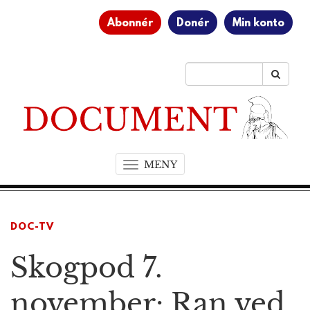
Abonnér
Donér
Min konto
MENY
T
o
g
g
DOC-TV
l
e
Skogpod 7.
n
a
v
november: Ran ved
i