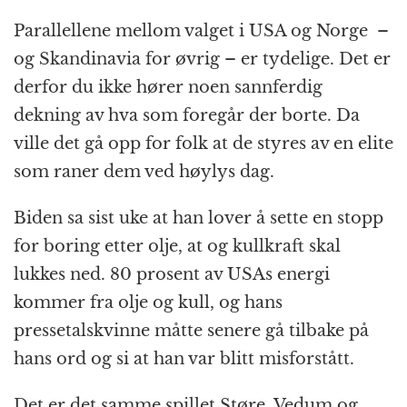
a
e
h
n
el
ri
m
Parallellene mellom valget i USA og Norge –
c
ss
at
a
e
n
ai
og Skandinavia for øvrig – er tydelige. Det er
e
e
s
p
g
t
l
derfor du ikke hører noen sannferdig
b
n
A
c
r
dekning av hva som foregår der borte. Da
o
g
p
h
a
ville det gå opp for folk at de styres av en elite
o
e
p
at
m
som raner dem ved høylys dag.
k
r
Biden sa sist uke at han lover å sette en stopp
for boring etter olje, at og kullkraft skal
lukkes ned. 80 prosent av USAs energi
kommer fra olje og kull, og hans
pressetalskvinne måtte senere gå tilbake på
hans ord og si at han var blitt misforstått.
Det er det samme spillet Støre, Vedum og