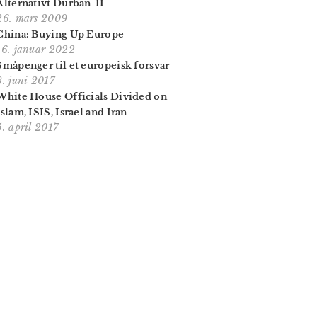
Alternativt Durban-II
26. mars 2009
China: Buying Up Europe
16. januar 2022
Småpenger til et europeisk forsvar
8. juni 2017
White House Officials Divided on
Islam, ISIS, Israel and Iran
5. april 2017