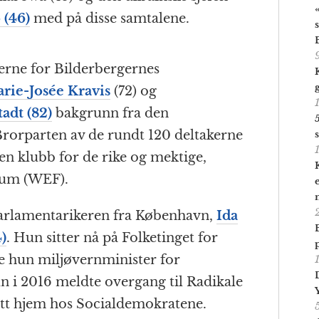
 (46)
med på disse samtalene.
derne for Bilderbergernes
rie-Josée Kravis
(72) og
adt (82)
bakgrunn fra den
 Brorparten av de rundt 120 deltakerne
nen klubb for de rike og mektige,
rum (WEF).
parlamentarikeren fra København,
Ida
)
. Hun sitter nå på Folketinget for
e hun miljøvernminister for
hun i 2016 meldte overgang til Radikale
nytt hjem hos Socialdemokratene.