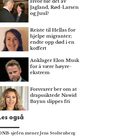
Hvor ble det av
Jagland, Rød-Larsen
og Juul?
Reiste til Hellas for
hjelpe migranter;
endte opp død i en
koffert
Anklager Elon Musk
for å være høyre­
ekstrem
Forsvarer ber om at
draps­siktede Nawid
Bayan slippes fri
Les også
DNB-sjefen mener Jens Stoltenberg