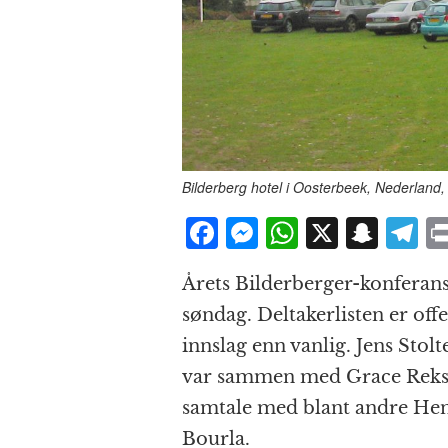
Bilderberg hotel i Oosterbeek, Nederland
F
M
W
X
S
T
a
e
h
n
el
Årets Bilderberger-konferans
c
ss
at
a
e
søndag. Deltakerlisten er off
e
e
s
p
g
innslag enn vanlig. Jens Stol
b
n
A
c
r
var sammen med Grace Rekst
o
g
p
h
a
samtale med blant andre Henr
o
e
p
at
Bourla.