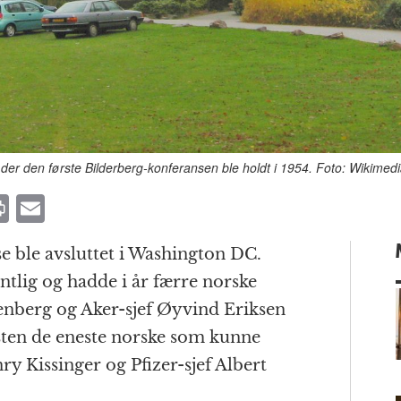
, der den første Bilderberg-konferansen ble holdt i 1954. Foto: Wikim
P
E
ri
m
e ble avsluttet i Washington DC.
n
ai
entlig og hadde i år færre norske
t
l
tenberg og Aker-sjef Øyvind Eriksen
en de eneste norske som kunne
y Kissinger og Pfizer-sjef Albert
m