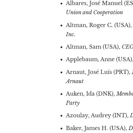
Albares, José Manuel (E
Union and Cooperation
Altman, Roger C. (USA)
Inc.
Altman, Sam (USA),
CEO
Applebaum, Anne (USA)
Arnaut, José Luís (PRT),
Arnaut
Auken, Ida (DNK),
Member
Party
Azoulay, Audrey (INT),
D
Baker, James H. (USA),
D