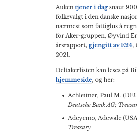
Auken
tjener i dag
snaut 900
folkevalgt i den danske nasjon
nærmest som fattiglus å regn
for Aker-gruppen, Øyvind Er
årsrapport,
gjengitt av E24
,
2021.
Deltakerlisten kan leses på 
hjemmeside
, og her:
Achleitner, Paul M. (DE
Deutsche Bank AG; Treasur
Adeyemo, Adewale (USA
Treasury