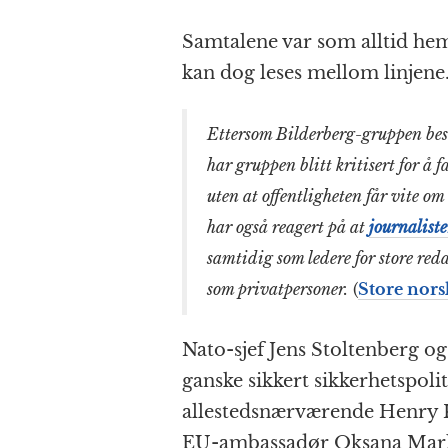
k
r
Samtalene var som alltid he
kan dog leses mellom linjene
Ettersom Bilderberg-gruppen best
har gruppen blitt kritisert for å f
uten at offentligheten får vite om
har også reagert på at
journaliste
samtidig som ledere for store reda
som privatpersoner.
(
Store nors
Nato-sjef Jens Stoltenberg o
ganske sikkert sikkerhetspol
allestedsnærværende Henry K
EU-ambassadør Oksana Marka