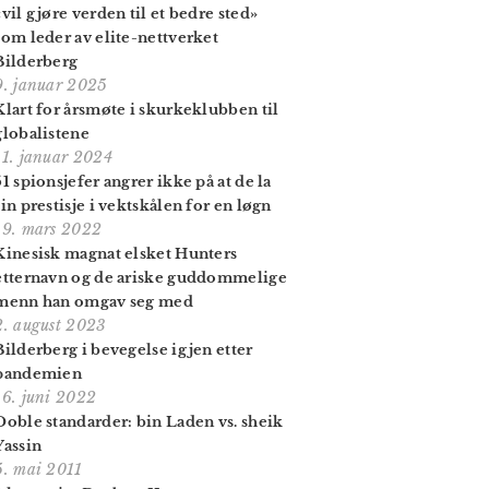
«vil gjøre verden til et bedre sted»
som leder av elite-nettverket
Bilderberg
9. januar 2025
Klart for årsmøte i skurke­klubben til
globalistene
11. januar 2024
51 spionsjefer angrer ikke på at de la
sin prestisje i vektskålen for en løgn
19. mars 2022
Kinesisk magnat elsket Hunters
etternavn og de ariske guddommelige
menn han omgav seg med
2. august 2023
Bilderberg i bevegelse igjen etter
pandemien
16. juni 2022
Doble standarder: bin Laden vs. sheik
Yassin
5. mai 2011