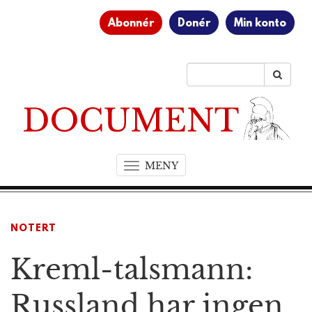
Abonnér
Donér
Min konto
MENY
T
o
g
g
NOTERT
l
e
Kreml-talsmann:
n
a
v
Russland har ingen
i