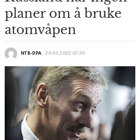
g
planer om å bruke
a
t
atomvåpen
i
o
n
29.03.2022 07:39
NTB-DPA