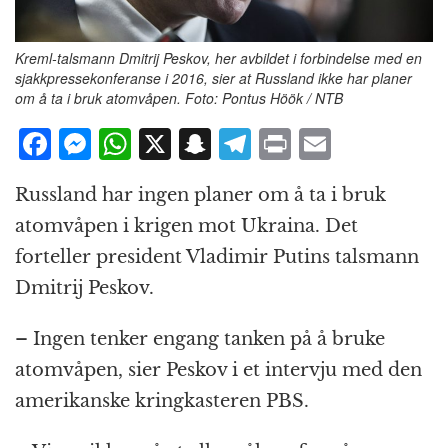
Kreml-talsmann Dmitrij Peskov, her avbildet i forbindelse med en
sjakkpressekonferanse i 2016, sier at Russland ikke har planer
om å ta i bruk atomvåpen. Foto: Pontus Höök / NTB
F
M
W
X
S
T
P
E
a
e
h
n
el
ri
m
Russland har ingen planer om å ta i bruk
c
ss
at
a
e
n
ai
atomvåpen i krigen mot Ukraina. Det
e
e
s
p
g
t
l
forteller president Vladimir Putins talsmann
b
n
A
c
r
Dmitrij Peskov.
o
g
p
h
a
o
e
p
at
m
– Ingen tenker engang tanken på å bruke
k
r
atomvåpen, sier Peskov i et intervju med den
amerikanske kringkasteren PBS.