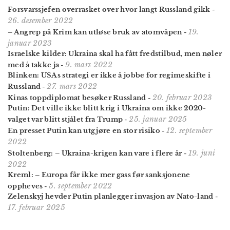
Forsvarssjefen overrasket over hvor langt Russland gikk
-
26. desember 2022
19.
– Angrep på Krim kan utløse bruk av atomvåpen
-
januar 2023
Israelske kilder: Ukraina skal ha fått fredstilbud, men nøler
9. mars 2022
med å takke ja
-
Blinken: USAs strategi er ikke å jobbe for regimeskifte i
27. mars 2022
Russland
-
20. februar 2023
Kinas toppdiplomat besøker Russland
-
Putin: Det ville ikke blitt krig i Ukraina om ikke 2020-
25. januar 2025
valget var blitt stjålet fra Trump
-
12. september
En presset Putin kan utgjøre en stor risiko
-
2022
19. juni
Stoltenberg: – Ukraina-krigen kan vare i flere år
-
2022
Kreml: – Europa får ikke mer gass før sanksjonene
5. september 2022
oppheves
-
Zelenskyj hevder Putin planlegger invasjon av Nato-land
-
17. februar 2025