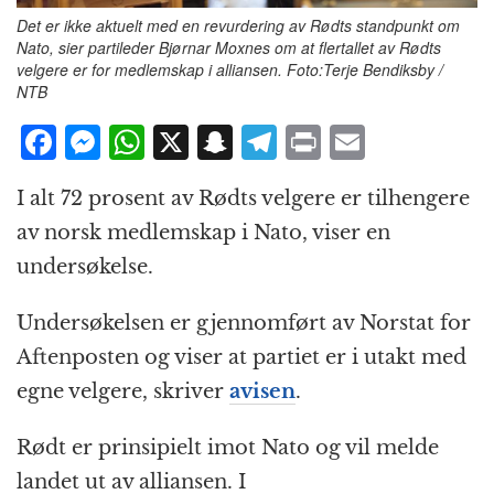
Det er ikke aktuelt med en revurdering av Rødts standpunkt om
Nato, sier partileder Bjørnar Moxnes om at flertallet av Rødts
velgere er for medlemskap i alliansen. Foto:Terje Bendiksby /
NTB
F
M
W
X
S
T
P
E
a
e
h
n
el
ri
m
I alt 72 prosent av Rødts velgere er tilhengere
c
ss
at
a
e
n
ai
av norsk medlemskap i Nato, viser en
e
e
s
p
g
t
l
undersøkelse.
b
n
A
c
r
o
g
p
h
a
Undersøkelsen er gjennomført av Norstat for
o
e
p
at
m
Aftenposten og viser at partiet er i utakt med
k
r
egne velgere, skriver
avisen
.
Rødt er prinsipielt imot Nato og vil melde
landet ut av alliansen. I