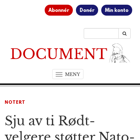
Abonnér
Donér
Min konto
MENY
T
o
g
g
NOTERT
l
e
Sju av ti Rødt-
n
a
v
velgere støtter Nato-
i