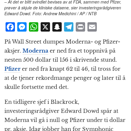
– At det er blitt svindlet bevises av at FDA, sammen med Pfizer,
prøver å skjule de kliniske dataene, sier investeringsrådgiveren
Edward Dowd. Foto: Andrew Medichini / AP / NTB
F
M
W
X
S
T
P
E
a
e
h
n
el
ri
m
På Wall Street dumpes Moderna- og Pfizer-
c
ss
at
a
e
n
ai
aksjer.
Moderna
er ned fra et toppnivå på
e
e
s
p
g
t
l
nesten 500 dollar til 156 i skrivende stund.
b
n
A
c
r
Pfizer
er ned fra knapt 62 til 46, til tross for
o
g
p
h
a
at de tjener rekordmange penger og later til å
o
e
p
at
m
skulle fortsette med det.
k
r
En tidligere sjef i Blackrock,
investeringsrådgiver Edward Dowd spår at
Moderna vil gå i null og Pfizer under ti dollar
pr. aksje. Idag jobber han for Symphonic