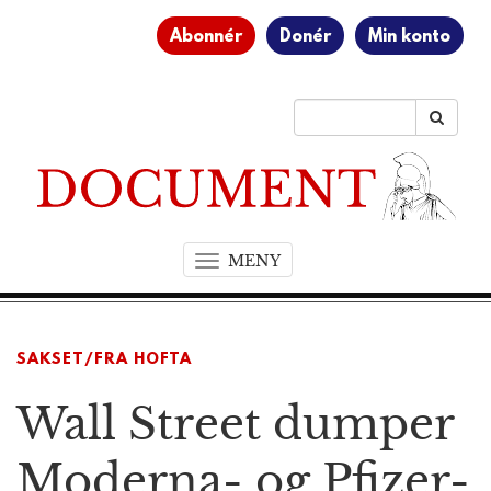
Abonnér
Donér
Min konto
MENY
T
o
g
g
SAKSET/FRA HOFTA
l
e
Wall Street dumper
n
a
v
Moderna- og Pfizer-
i