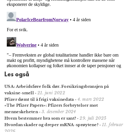
Les også
USA: Arbeidsføre folk dør. Forsikrings­bransjen på
21. juni 2022
vaksine-smell
-
4. mars 2022
Pfizer dømt til å frigi vaksinedata
-
«The Pfizer Papers»: Pfizers forbrytelser mot
3. desember 2024
menneskeheten
-
29. juli 2025
Hvem bestemmer hva som er sant?
-
11. februar
Hvordan skader og dreper mRNA-sprøytene?
-
2026