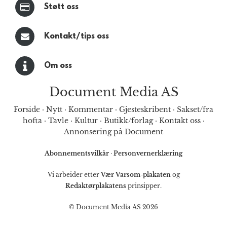
Støtt oss
Kontakt/tips oss
Om oss
Document Media AS
Forside
·
Nytt
·
Kommentar
·
Gjesteskribent
·
Sakset/fra
hofta
·
Tavle
·
Kultur
·
Butikk/forlag
·
Kontakt oss
·
Annonsering på Document
Abonnementsvilkår
·
Personvernerklæring
Vi arbeider etter
Vær Varsom-plakaten
og
Redaktørplakatens
prinsipper.
© Document Media AS 2026