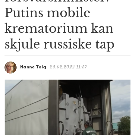
g
Putins mobile
a
t
krematorium kan
i
o
n
skjule russiske tap
25.02.2022 11:57
Hanne Tolg