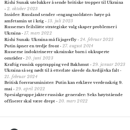
Rishi Sunak utelukker å sende britiske tropper til Ukraina
2. oktober 2023
-
Insider: Russland sender «engangssoldater» høye på
13. juli 2023
amfetamin ut i krig
-
Russernes feilslåtte strategiske valg skaper problemer i
17. mars 2022
Ukraina
-
24. februar 2023
Rishi Sunak: Ukraina må få jagerfly
-
27. august 2014
Putin åpner en tredje front
-
Russerne indoktrinerer ukrainske barn i okkuperte
20. juni 2023
områder
-
29. januar 2023
Kraftig russisk opptrapping ved Bakhmut
-
Ukraina så seg nødt til å etterlate sårede da Avdijivka falt
-
21. februar 2024
Britisk forsvars­minister: Putin kan erklære verdenskrig 9.
29. april 2022
mai
-
Spesialgruppe jakter russiske generaler: Seks høytstående
20. mars 2022
offiserer skal være drept
-