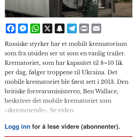
F
M
W
X
S
T
P
E
a
e
h
n
el
ri
m
Russiske styrker har et mobilt krematorium
c
ss
at
a
e
n
ai
som fra utsiden ser ut som en vanlig trailer.
e
e
s
p
g
t
l
Krematoriet, som har kapasitet til 8–10 lik
b
n
A
c
r
per dag, følger troppene til Ukraina. Det
o
g
p
h
a
mobile krematoriet ble først sett i 2013. Den
o
e
p
at
m
britiske forsvarsministeren, Ben Wallace,
k
r
beskriver det mobile krematoriet som
«skremmende». Se video.
Logg inn
for å lese videre (abonnenter).