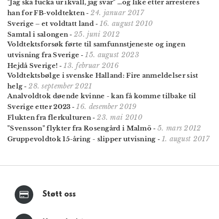
"Jag ska fucka ur ikväll, jag svär" ...og like etter arresteres
24. januar 2017
han for FB-voldtekten
-
16. august 2010
Sverige – et voldtatt land
-
25. juni 2012
Samtal i salongen
-
Voldtektsforsøk førte til samfunnstjeneste og ingen
15. august 2023
utvisning fra Sverige
-
13. februar 2016
Hejdå Sverige!
-
Voldtektsbølge i svenske Halland: Fire anmeldelser sist
28. september 2021
helg
-
Analvoldtok døende kvinne - kan få komme tilbake til
16. desember 2019
Sverige etter 2023
-
23. mai 2010
Flukten fra flerkulturen
-
5. mars 2012
"Svensson" flykter fra Rosengård i Malmö
-
1. august 2017
Gruppevoldtok 15-åring - slipper utvisning
-
Støtt oss