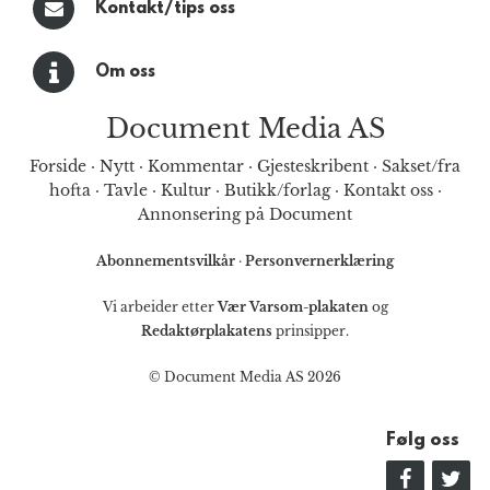
Kontakt/tips oss
Om oss
Document Media AS
Forside
·
Nytt
·
Kommentar
·
Gjesteskribent
·
Sakset/fra
hofta
·
Tavle
·
Kultur
·
Butikk/forlag
·
Kontakt oss
·
Annonsering på Document
Abonnementsvilkår
·
Personvernerklæring
Vi arbeider etter
Vær Varsom-plakaten
og
Redaktørplakatens
prinsipper.
© Document Media AS 2026
Følg oss