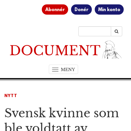
Abonnér
Donér
Min konto
MENY
T
o
g
g
NYTT
l
e
Svensk kvinne som
n
a
v
ble voldtatt av
i