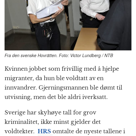
o
e
p
at
m
k
r
Fra den svenske Hovrätten. Foto: Victor Lundberg / NTB
Kvinnen jobbet som frivillig med å hjelpe
migranter, da hun ble voldtatt av en
innvandrer. Gjerningsmannen ble dømt til
utvisning, men det ble aldri iverksatt.
Sverige har skyhøye tall for grov
kriminalitet, ikke minst gjelder det
voldtekter.
HRS
omtalte de nyeste tallene i