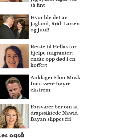
så fint
Hvor ble det av
Jagland, Rød-Larsen
og Juul?
Reiste til Hellas for
hjelpe migranter;
endte opp død i en
koffert
Anklager Elon Musk
for å være høyre­
ekstrem
Forsvarer ber om at
draps­siktede Nawid
Bayan slippes fri
Les også