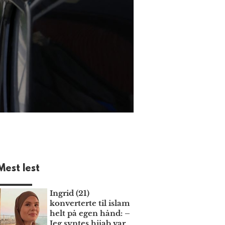
Mest lest
Ingrid (21)
konverterte til islam
helt på egen hånd: –
Jeg syntes hijab var