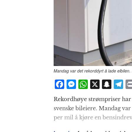
Mandag var det rekorddyrt å lade elbilen.
F
M
W
X
S
T
a
e
h
n
el
Rekordhøye strømpriser har 
c
ss
at
a
e
svenske bileiere. Mandag var d
e
e
s
p
g
per mil å kjøre en bensindreve
b
n
A
c
r
o
g
p
h
a