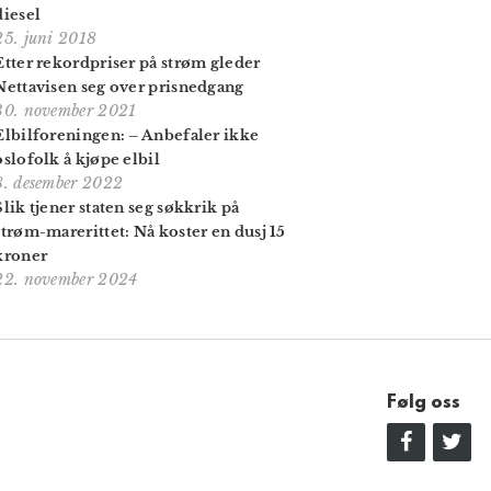
diesel
25. juni 2018
Etter rekordpriser på strøm gleder
Nettavisen seg over prisnedgang
30. november 2021
Elbilforeningen: – Anbefaler ikke
oslofolk å kjøpe elbil
8. desember 2022
Slik tjener staten seg søkkrik på
strøm-marerittet: Nå koster en dusj 15
kroner
22. november 2024
Følg oss