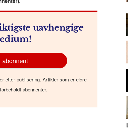
nnenter).
m
iktigste uavhengige
edium!
i abonnent
er etter publisering. Artikler som er eldre
 forbeholdt abonnenter.