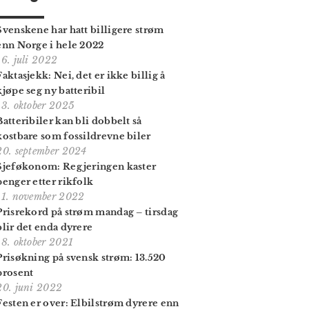
Svenskene har hatt billigere strøm
enn Norge i hele 2022
16. juli 2022
Faktasjekk: Nei, det er ikke billig å
kjøpe seg ny batteribil
13. oktober 2025
Batteribiler kan bli dobbelt så
kostbare som fossildrevne biler
20. september 2024
Sjeføkonom: Regjeringen kaster
penger etter rikfolk
11. november 2022
Prisrekord på strøm mandag – tirsdag
blir det enda dyrere
18. oktober 2021
Prisøkning på svensk strøm: 13.520
prosent
20. juni 2022
Festen er over: Elbilstrøm dyrere enn