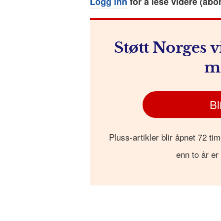
Logg inn
for å lese videre (abo
o
e
p
at
k
r
Støtt Norges v
m
Bl
Pluss-artikler blir åpnet 72 tim
enn to år er