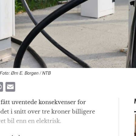
 Foto: Ørn E. Borgen / NTB
P
E
ri
m
fått uventede konsekvenser for
n
ai
et i snitt over tre kroner billigere
t
l
t bil enn en elektrisk.