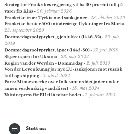
Strateg for Frankrikes regjering vil ha 30 prosent toll på
20. februar 2026
varer fra Kina
-
28. oktober 2020
Frankrike truer Tyrkia med sanksjoner
-
Frankrike henter 500 mindreårige flyktninger fra Moria
-
23. september 2020
20. juli
Dommedagspolyptyket, gjenlukket (1446-52)
-
2019
27. juli 2019
Dommedagspolyptyket, åpnet (1445-50)
-
23. mai 2022
Skjær i sjøen for Ukraina
-
2. juli 2010
Rogier van der Weyden - Dommedag
-
Von der Leyen kunngjør nye EU-sanksjoner mot russisk
5. april 2022
kull og shipping
-
Paris: Minnes­merke over folk som reddet jøder under
15. mai 2024
annen verdens­krig vandalisert
-
1. februar 2021
Vaksinepress får EU til å miste hodet
-
Støtt oss