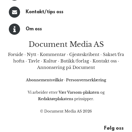
Kontakt/tips oss
Om oss
Document Media AS
Forside
·
Nytt
·
Kommentar
·
Gjesteskribent
·
Sakset/fra
hofta
·
Tavle
·
Kultur
·
Butikk/forlag
·
Kontakt oss
·
Annonsering på Document
Abonnementsvilkår
·
Personvernerklæring
Vi arbeider etter
Vær Varsom-plakaten
og
Redaktørplakatens
prinsipper.
© Document Media AS 2026
Følg oss