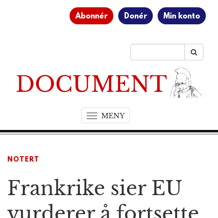
Abonnér
Donér
Min konto
MENY
T
o
g
g
NOTERT
l
e
Frankrike sier EU
n
a
v
vurderer å fortsette
i