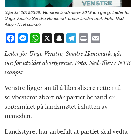
Stjørdal 20190308. Venstres landsmøte 2019 er i gang. Leder for
Unge Venstre Sondre Hansmark under landsmøtet. Foto: Ned
Alley / NTB scanpix
F
M
W
X
S
T
P
E
a
e
h
n
el
ri
m
Leder for Unge Venstre, Sondre Hansmark, går
c
ss
at
a
e
n
ai
inn for utvidet abortgrense. Foto: Ned Alley / NTB
e
e
s
p
g
t
l
scanpix
b
n
A
c
r
o
g
p
h
a
Venstre ligger an til å liberalisere retten til
o
e
p
at
m
selvbestemt abort når partiet behandler
k
r
spørsmålet på landsmøtet i slutten av
måneden.
Landsstyret har anbefalt at partiet skal vedta