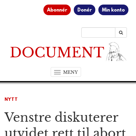
Abonnér
Donér
Min konto
MENY
T
o
g
g
NYTT
l
e
Venstre diskuterer
n
a
v
utvidet rett til abort
i