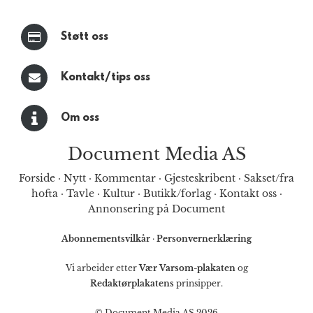
Støtt oss
Kontakt/tips oss
Om oss
Document Media AS
Forside
·
Nytt
·
Kommentar
·
Gjesteskribent
·
Sakset/fra
hofta
·
Tavle
·
Kultur
·
Butikk/forlag
·
Kontakt oss
·
Annonsering på Document
Abonnementsvilkår
·
Personvernerklæring
Vi arbeider etter
Vær Varsom-plakaten
og
Redaktørplakatens
prinsipper.
© Document Media AS 2026