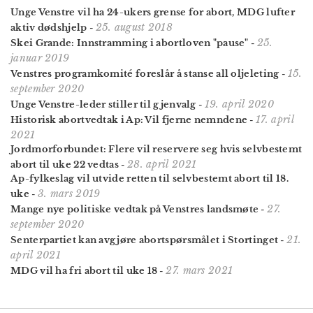
Unge Venstre vil ha 24-ukers grense for abort, MDG lufter
25. august 2018
aktiv dødshjelp
-
25.
Skei Grande: Innstramming i abortloven "pause"
-
januar 2019
15.
Venstres programkomité foreslår å stanse all oljeleting
-
september 2020
19. april 2020
Unge Venstre-leder stiller til gjenvalg
-
17. april
Historisk abortvedtak i Ap: Vil fjerne nemndene
-
2021
Jordmorforbundet: Flere vil reservere seg hvis selvbestemt
28. april 2021
abort til uke 22 vedtas
-
Ap-fylkeslag vil utvide retten til selvbestemt abort til 18.
3. mars 2019
uke
-
27.
Mange nye politiske vedtak på Venstres landsmøte
-
september 2020
21.
Senterpartiet kan avgjøre abortspørsmålet i Stortinget
-
april 2021
27. mars 2021
MDG vil ha fri abort til uke 18
-