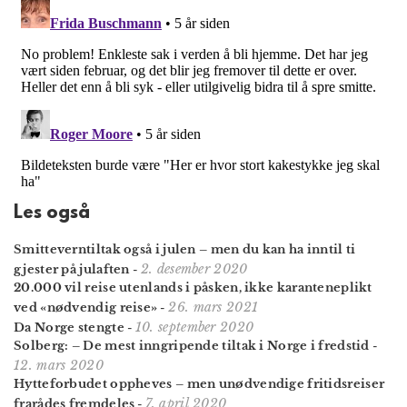
Les også
Smitteverntiltak også i julen – men du kan ha inntil ti
2. desember 2020
gjester på julaften
-
20.000 vil reise utenlands i påsken, ikke karanteneplikt
26. mars 2021
ved «nødvendig reise»
-
10. september 2020
Da Norge stengte
-
Solberg: – De mest inngripende tiltak i Norge i fredstid
-
12. mars 2020
Hytteforbudet oppheves – men unødvendige fritidsreiser
7. april 2020
frarådes fremdeles
-