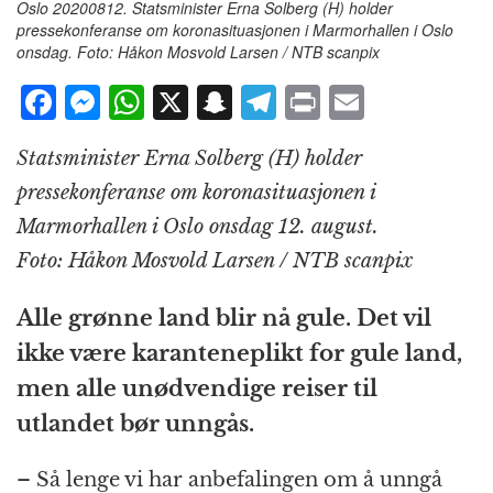
Oslo 20200812. Statsminister Erna Solberg (H) holder
pressekonferanse om koronasituasjonen i Marmorhallen i Oslo
onsdag. Foto: Håkon Mosvold Larsen / NTB scanpix
F
M
W
X
S
T
P
E
a
e
h
n
el
ri
m
Statsminister Erna Solberg (H) holder
c
ss
at
a
e
n
ai
pressekonferanse om koronasituasjonen i
e
e
s
p
g
t
l
Marmorhallen i Oslo onsdag 12. august.
b
n
A
c
r
Foto: Håkon Mosvold Larsen / NTB scanpix
o
g
p
h
a
o
e
p
at
m
Alle grønne land blir nå gule. Det vil
k
r
ikke være karanteneplikt for gule land,
men alle unødvendige reiser til
utlandet bør unngås.
– Så lenge vi har anbefalingen om å unngå