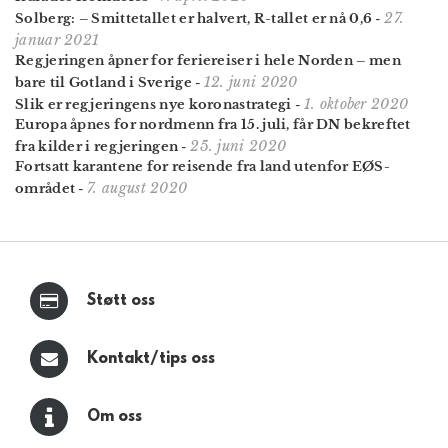
27.
Solberg: – Smittetallet er halvert, R-tallet er nå 0,6
-
januar 2021
Regjeringen åpner for feriereiser i hele Norden – men
12. juni 2020
bare til Gotland i Sverige
-
1. oktober 2020
Slik er regjeringens nye koronastrategi
-
Europa åpnes for nordmenn fra 15. juli, får DN bekreftet
25. juni 2020
fra kilder i regjeringen
-
Fortsatt karantene for reisende fra land utenfor EØS-
7. august 2020
området
-
Støtt oss
Kontakt/tips oss
Om oss