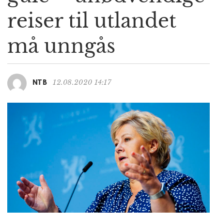
g
reiser til utlandet
a
t
må unngås
i
o
n
12.08.2020 14:17
NTB