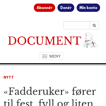
Abonnér
Donér
Min konto
MENY
T
o
g
g
NYTT
l
e
«Fadderuker» fører
n
a
v
til fest, fyll og liten
i