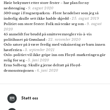
Høie bekymret etter store fester – har plan for ny
9. august 2020
nedstenging
-
500 unge i Frognerparken: -Flere hendelser som jeg så
25. august 2019
inderlig skulle sett ikke hadde skjedd
-
9. august
Politiet om store fester: Folk må tenke seg om
-
2020
45 anmeldt for brudd på smittevernregler vis-à-vis
22. november 2020
politihuset på Grønland
-
Oslo satser på å være ferdig med vaksinering av barn innen
3. september 2021
høstferien
-
Oslo-politiet vil ikke gripe inn om Floyd-markeringen går
5. juni 2020
rolig for seg
-
Erna Solberg: Skulle gjerne deltatt på Floyd-
6. juni 2020
demonstrasjonen
-
Støtt oss