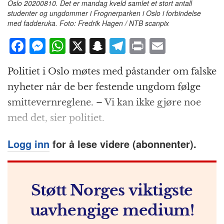
Oslo 20200810. Det er mandag kveld samlet et stort antall
studenter og ungdommer i Frognerparken i Oslo i forbindelse
med fadderuka. Foto: Fredrik Hagen / NTB scanpix
F
M
W
X
S
T
P
E
a
e
h
n
el
ri
m
Politiet i Oslo møtes med påstander om falske
c
ss
at
a
e
n
ai
nyheter når de ber festende ungdom følge
e
e
s
p
g
t
l
smittevernreglene. – Vi kan ikke gjøre noe
b
n
A
c
r
med det, sier politiet.
o
g
p
h
a
o
e
p
at
m
Logg inn
for å lese videre (abonnenter).
k
r
Støtt Norges viktigste
uavhengige medium!