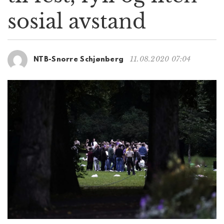
g
sosial avstand
a
t
i
o
11.08.2020 07:04
NTB-Snorre Schjønberg
n