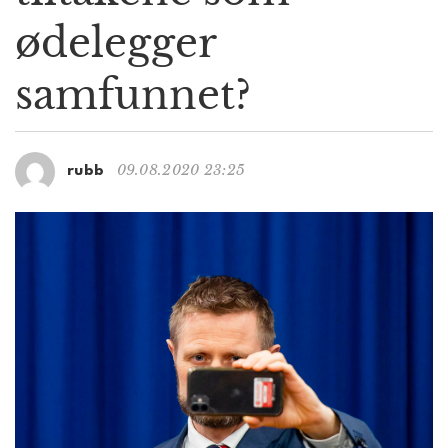
g
ødelegger
a
t
samfunnet?
i
o
n
09.08.2020 23:25
rubb