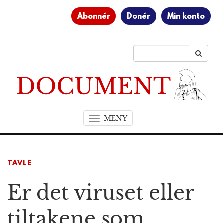
Abonnér
Donér
Min konto
MENY
T
o
g
g
TAVLE
l
e
Er det viruset eller
n
a
v
tiltakene som
i