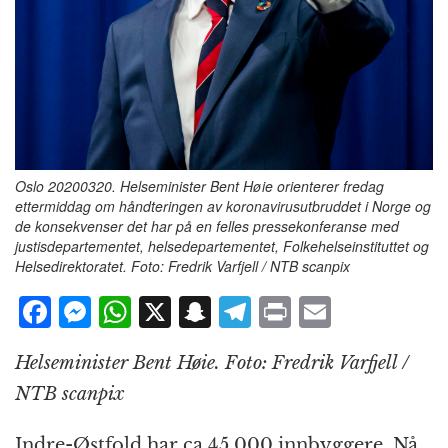
Oslo 20200320. Helseminister Bent Høie orienterer fredag
ettermiddag om håndteringen av koronavirusutbruddet i Norge og
de konsekvenser det har på en felles pressekonferanse med
justisdepartementet, helsedepartementet, Folkehelseinstituttet og
Helsedirektoratet. Foto: Fredrik Varfjell / NTB scanpix
F
M
W
X
S
T
P
E
a
e
h
n
el
ri
m
Helseminister Bent Høie. Foto: Fredrik Varfjell /
c
ss
at
a
e
n
ai
NTB scanpix
e
e
s
p
g
t
l
b
n
A
c
r
Indre-Østfold har ca 45 000 innbyggere. Nå