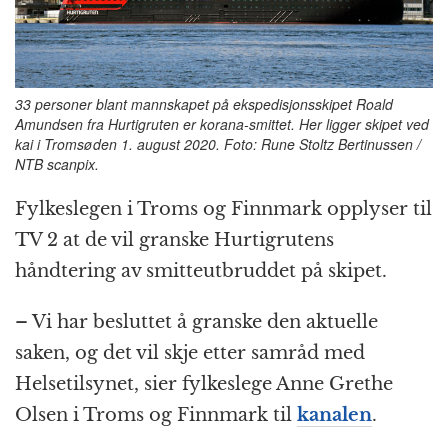
k
r
33 personer blant mannskapet på ekspedisjonsskipet Roald
Amundsen fra Hurtigruten er korana-smittet. Her ligger skipet ved
kai i Tromsøden 1. august 2020. Foto: Rune Stoltz Bertinussen /
NTB scanpix.
Fylkeslegen i Troms og Finnmark opplyser til
TV 2 at de vil granske Hurtigrutens
håndtering av smitteutbruddet på skipet.
– Vi har besluttet å granske den aktuelle
saken, og det vil skje etter samråd med
Helsetilsynet, sier fylkeslege Anne Grethe
Olsen i Troms og Finnmark til
kanalen
.