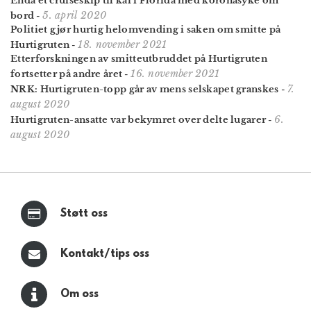
Enda et cruiseskip til kai i Florida med koronasyke om
5. april 2020
bord
-
Politiet gjør hurtig helomvending i saken om smitte på
18. november 2021
Hurtigruten
-
Etterforskningen av smitteutbruddet på Hurtigruten
16. november 2021
fortsetter på andre året
-
7.
NRK: Hurtigruten-topp går av mens selskapet granskes
-
august 2020
6.
Hurtigruten-ansatte var bekymret over delte lugarer
-
august 2020
Støtt oss
Kontakt/tips oss
Om oss