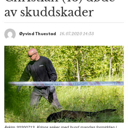
g
av skuddskader
a
t
i
o
16.07.2020 14:53
Øyvind Thuestad
n
Askim 20200713. Kripos søker med hund mandag formiddag i