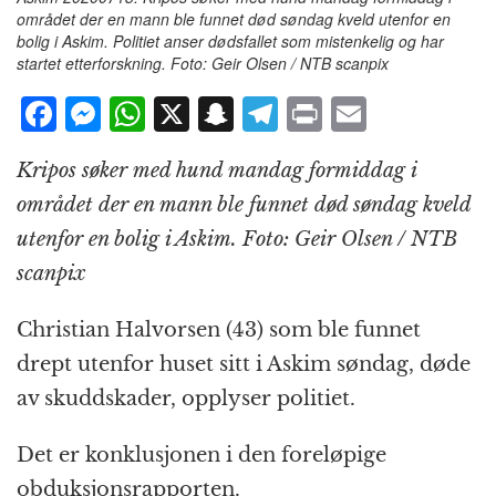
området der en mann ble funnet død søndag kveld utenfor en
bolig i Askim. Politiet anser dødsfallet som mistenkelig og har
startet etterforskning. Foto: Geir Olsen / NTB scanpix
F
M
W
X
S
T
P
E
a
e
h
n
el
ri
m
Kripos søker med hund mandag formiddag i
c
ss
at
a
e
n
ai
området der en mann ble funnet død søndag kveld
e
e
s
p
g
t
l
utenfor en bolig i Askim. Foto: Geir Olsen / NTB
b
n
A
c
r
scanpix
o
g
p
h
a
o
e
p
at
m
Christian Halvorsen (43) som ble funnet
k
r
drept utenfor huset sitt i Askim søndag, døde
av skuddskader, opplyser politiet.
Det er konklusjonen i den foreløpige
obduksjonsrapporten.