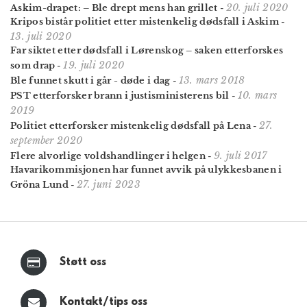
20. juli 2020
Askim-drapet: – Ble drept mens han grillet
-
Kripos bistår politiet etter mistenkelig dødsfall i Askim
-
13. juli 2020
Far siktet etter dødsfall i Lørenskog – saken etterforskes
19. juli 2020
som drap
-
13. mars 2018
Ble funnet skutt i går - døde i dag
-
10. mars
PST etterforsker brann i justis­ministerens bil
-
2019
27.
Politiet etterforsker mistenkelig dødsfall på Lena
-
september 2020
9. juli 2017
Flere alvorlige voldshandlinger i helgen
-
Havarikommisjonen har funnet avvik på ulykkesbanen i
27. juni 2023
Gröna Lund
-
Støtt oss
Kontakt/tips oss