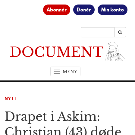
Abonnér
Donér
Min konto
MENY
T
o
g
g
NYTT
l
e
Drapet i Askim:
n
a
v
Christian (43) døde
i