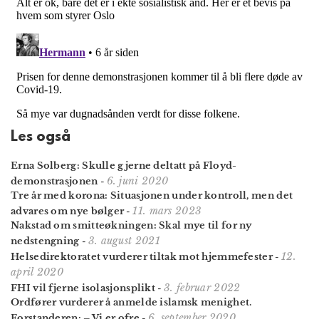
Les også
Erna Solberg: Skulle gjerne deltatt på Floyd-
6. juni 2020
demonstrasjonen
-
Tre år med korona: Situasjonen under kontroll, men det
11. mars 2023
advares om nye bølger
-
Nakstad om smitteøkningen: Skal mye til for ny
3. august 2021
nedstengning
-
12.
Helsedirektoratet vurderer tiltak mot hjemmefester
-
april 2020
3. februar 2022
FHI vil fjerne isolasjonsplikt
-
Ordfører vurderer å anmelde islamsk menighet.
6. september 2020
Forstanderen: – Vi er ofre
-