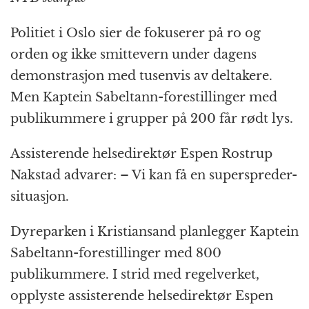
b
n
A
c
r
o
g
p
h
a
Politiet i Oslo sier de fokuserer på ro og
o
e
p
at
m
orden og ikke smittevern under dagens
k
r
demonstrasjon med tusenvis av deltakere.
Men Kaptein Sabeltann-forestillinger med
publikummere i grupper på 200 får rødt lys.
Assisterende helsedirektør Espen Rostrup
Nakstad advarer: – Vi kan få en superspreder-
situasjon.
Dyreparken i Kristiansand planlegger Kaptein
Sabeltann-forestillinger med 800
publikummere. I strid med regelverket,
opplyste assisterende helsedirektør Espen