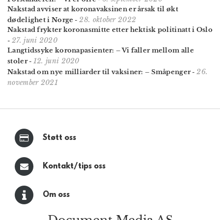
Nakstad avviser at koronavaksinen er årsak til økt
28. oktober 2022
dødelighet i Norge
-
Nakstad frykter koronasmitte etter hektisk politinatt i Oslo
27. juni 2020
-
Langtidssyke koronapasienter: – Vi faller mellom alle
12. juni 2020
stoler
-
26.
Nakstad om nye milliarder til vaksiner: – Småpenger
-
november 2021
Støtt oss
Kontakt/tips oss
Om oss