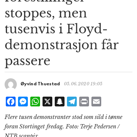
g
stoppes, men
a
t
tusenvis i Floyd-
i
o
n
demonstrasjon får
passere
05.06.2020 19:05
Øyvind Thuestad
F
M
W
X
S
T
P
E
a
e
h
n
el
ri
m
Flere tusen demonstranter stod som sild i tønne
c
ss
at
a
e
n
ai
foran Stortinget fredag. Foto: Terje Pedersen /
e
e
s
p
g
t
l
NTB scanpix