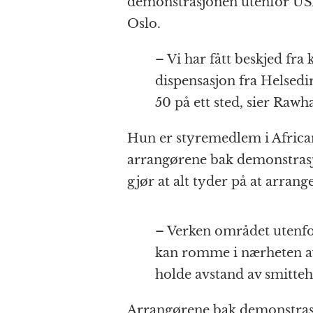
demonstrasjonen utenfor US
Oslo.
– Vi har fått beskjed f
dispensasjon fra Helsedir
50 på ett sted, sier Rawh
Hun er styremedlem i African
arrangørene bak demonstras
gjør at alt tyder på at arra
– Verken området utenfor
kan romme i nærheten av
holde avstand av smitteh
Arrangørene bak demonstras