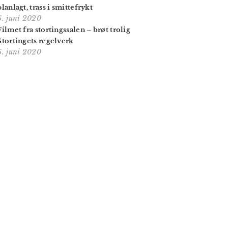
planlagt, trass i smittefrykt
6. juni 2020
Filmet fra stortingssalen – brøt trolig
Stortingets regelverk
6. juni 2020