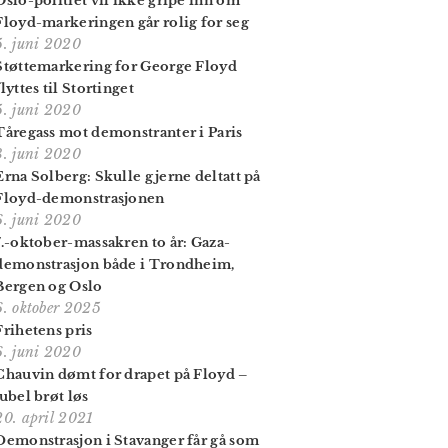
Oslo-politiet vil ikke gripe inn om
Floyd-markeringen går rolig for seg
5. juni 2020
Støttemarkering for George Floyd
flyttes til Stortinget
5. juni 2020
Tåregass mot demonstranter i Paris
3. juni 2020
Erna Solberg: Skulle gjerne deltatt på
Floyd-demonstrasjonen
6. juni 2020
7.-oktober-massakren to år: Gaza-
demonstrasjon både i Trondheim,
Bergen og Oslo
6. oktober 2025
Frihetens pris
6. juni 2020
Chauvin dømt for drapet på Floyd –
jubel brøt løs
20. april 2021
Demonstrasjon i Stavanger får gå som