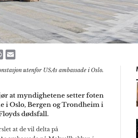
P
E
ri
m
onstasjon utenfor USAs ambassade i Oslo.
n
ai
t
l
jør at myndighetene setter foten
e i Oslo, Bergen og Trondheim i
m
loyds dødsfall.
let at de vil delta på