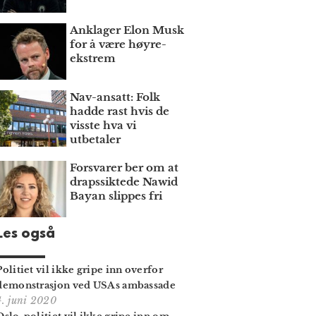
Anklager Elon Musk
for å være høyre­
ekstrem
Nav-ansatt: Folk
hadde rast hvis de
visste hva vi
utbetaler
Forsvarer ber om at
draps­siktede Nawid
Bayan slippes fri
Les også
Politiet vil ikke gripe inn overfor
demonstrasjon ved USAs ambassade
4. juni 2020