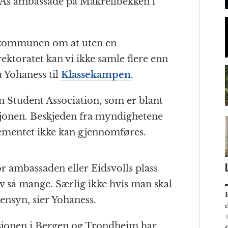
As ambassade på Makrellbekken i
ra kommunen om at uten en
ektoratet kan vi ikke samle flere enn
a Yohaness til
Klassekampen
.
 Student Association, som er blant
jonen. Beskjeden fra myndighetene
ngementet ikke kan gjennomføres.
 ambassaden eller Eidsvolls plass
 så mange. Særlig ikke hvis man skal
ensyn, sier Yohaness.
jonen i Bergen og Trondheim har