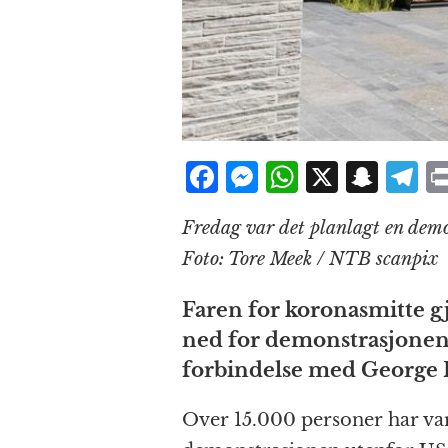
F
M
W
X
S
T
a
e
h
n
el
Fredag var det planlagt en dem
c
ss
at
a
e
Foto: Tore Meek / NTB scanpix
e
e
s
p
g
b
n
A
c
r
Faren for koronasmitte g
o
g
p
h
a
ned for demonstrasjonen
o
e
p
at
forbindelse med George F
k
r
Over 15.000 personer har vars