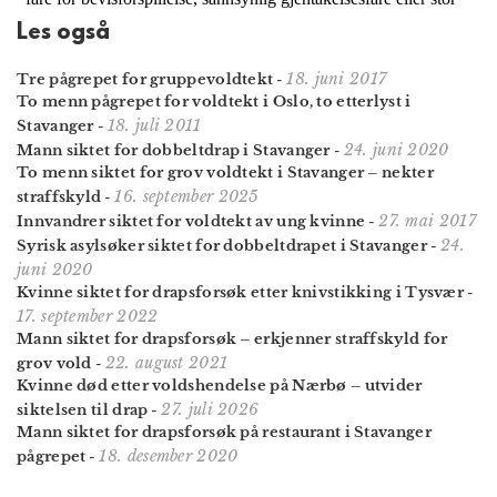
Les også
18. juni 2017
Tre pågrepet for gruppevoldtekt
-
To menn pågrepet for voldtekt i Oslo, to etterlyst i
18. juli 2011
Stavanger
-
24. juni 2020
Mann siktet for dobbeltdrap i Stavanger
-
To menn siktet for grov voldtekt i Stavanger – nekter
16. september 2025
straffskyld
-
27. mai 2017
Innvandrer siktet for voldtekt av ung kvinne
-
24.
Syrisk asylsøker siktet for dobbeltdrapet i Stavanger
-
juni 2020
Kvinne siktet for drapsforsøk etter knivstikking i Tysvær
-
17. september 2022
Mann siktet for drapsforsøk – erkjenner straffskyld for
22. august 2021
grov vold
-
Kvinne død etter voldshendelse på Nærbø – utvider
27. juli 2026
siktelsen til drap
-
Mann siktet for drapsforsøk på restaurant i Stavanger
18. desember 2020
pågrepet
-