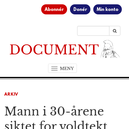
Abonnér
Donér
Min konto
MENY
T
o
g
g
ARKIV
l
e
Mann i 30-årene
n
a
v
siktet for voldtekt
i