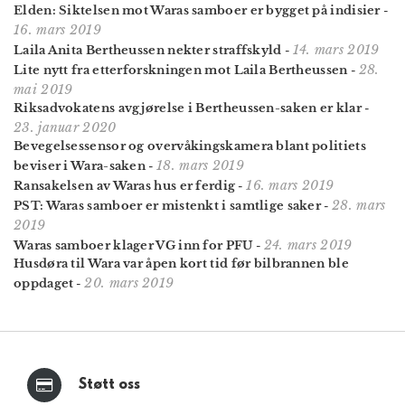
Elden: Siktelsen mot Waras samboer er bygget på indisier
-
16. mars 2019
14. mars 2019
Laila Anita Bertheussen nekter straffskyld
-
28.
Lite nytt fra etterforskningen mot Laila Bertheussen
-
mai 2019
Riksadvokatens avgjørelse i Bertheussen-saken er klar
-
23. januar 2020
Bevegelsessensor og overvåkingskamera blant politiets
18. mars 2019
beviser i Wara-saken
-
16. mars 2019
Ransakelsen av Waras hus er ferdig
-
28. mars
PST: Waras samboer er mistenkt i samtlige saker
-
2019
24. mars 2019
Waras samboer klager VG inn for PFU
-
Husdøra til Wara var åpen kort tid før bilbrannen ble
20. mars 2019
oppdaget
-
Støtt oss