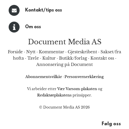
Kontakt/tips oss
Om oss
Document Media AS
Forside
·
Nytt
·
Kommentar
·
Gjesteskribent
·
Sakset/fra
hofta
·
Tavle
·
Kultur
·
Butikk/forlag
·
Kontakt oss
·
Annonsering på Document
Abonnementsvilkår
·
Personvernerklæring
Vi arbeider etter
Vær Varsom-plakaten
og
Redaktørplakatens
prinsipper.
© Document Media AS 2026
Følg oss