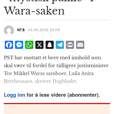
g
Wara-saken
a
t
i
o
03.06.2019 23:08
NTB
n
F
M
W
X
S
T
P
E
a
e
h
n
el
ri
m
PST har mottatt et brev med innhold som
c
ss
at
a
e
n
ai
skal være til fordel for tidligere justisminister
e
e
s
p
g
t
l
Tor Mikkel Waras samboer, Laila Anita
b
n
A
c
r
Bertheussen, skriver Dagbladet.
o
g
p
h
a
o
e
p
at
m
Logg inn
for å lese videre (abonnenter).
k
r