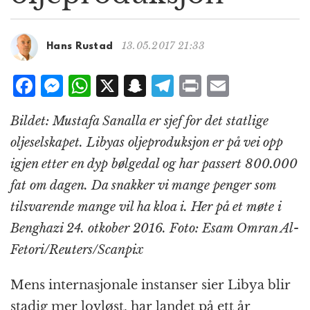
g
a
t
13.05.2017 21:33
Hans Rustad
i
o
F
M
W
X
S
T
P
E
n
a
e
h
n
el
ri
m
Bildet: Mustafa Sanalla er sjef for det statlige
c
ss
at
a
e
n
ai
oljeselskapet. Libyas oljeproduksjon er på vei opp
e
e
s
p
g
t
l
igjen etter en dyp bølgedal og har passert 800.000
b
n
A
c
r
fat om dagen. Da snakker vi mange penger som
o
g
p
h
a
tilsvarende mange vil ha kloa i. Her på et møte i
o
e
p
at
m
Benghazi 24. otkober 2016. Foto: Esam Omran Al-
k
r
Fetori/Reuters/Scanpix
Mens internasjonale instanser sier Libya blir
stadig mer lovløst, har landet på ett år