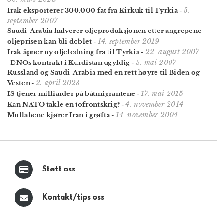
5.
Irak eksporterer 300.000 fat fra Kirkuk til Tyrkia
-
september 2007
Saudi-Arabia halverer oljeproduksjonen etter angrepene -
14. september 2019
oljeprisen kan bli doblet
-
22. august 2007
Irak åpner ny oljeledning fra til Tyrkia
-
3. mai 2007
-DNOs kontrakt i Kurdistan ugyldig
-
Russland og Saudi-Arabia med en rett høyre til Biden og
2. april 2023
Vesten
-
17. mai 2015
IS tjener milliarder på båtmigrantene
-
4. november 2014
Kan NATO takle en tofrontskrig?
-
14. november 2004
Mullahene kjører Iran i grøfta
-
Støtt oss
Kontakt/tips oss