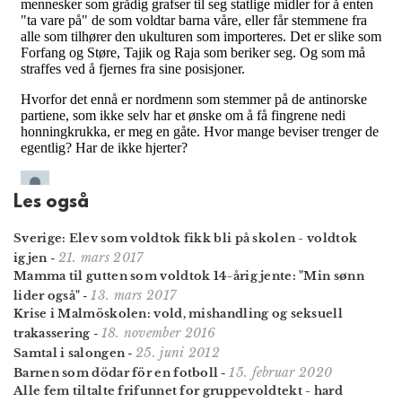
Les også
Sverige: Elev som voldtok fikk bli på skolen - voldtok
21. mars 2017
igjen
-
Mamma til gutten som voldtok 14-årig jente: "Min sønn
13. mars 2017
lider også"
-
Krise i Malmöskolen: vold, mishandling og seksuell
18. november 2016
trakassering
-
25. juni 2012
Samtal i salongen
-
15. februar 2020
Barnen som dödar för en fotboll
-
Alle fem tiltalte frifunnet for gruppevoldtekt - hard