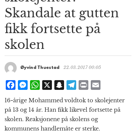
g
Skandale at gutten
a
t
fikk fortsette på
i
o
n
skolen
22.03.2017 00:05
Øyvind Thuestad
F
M
W
X
S
T
P
E
a
e
h
n
el
ri
m
16-årige Mohammed voldtok to skolejenter
c
ss
at
a
e
n
ai
på 13 og 14 år. Han fikk likevel fortsette på
e
e
s
p
g
t
l
skolen. Reaksjonene på skolens og
b
n
A
c
r
kommunens handlemåte er sterke.
o
g
p
h
a