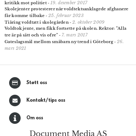
19. desember 2017
kritikk mot politiet
-
Skolejenter protesterer når voldtekts­anklagede afghanere
25. februar 2023
får komme tilbake
-
2. oktober 2009
Tiåring voldtatt i skolegården
-
Voldtok jente, men fikk fortsette på skolen. Rektor: ”Alla
7. mars 2017
tre är på sätt och vis ofre”
-
26.
Gateslagsmål mellom småbarn ny trend i Göteborg
-
mars 2021
Støtt oss
Kontakt/tips oss
Om oss
Document Media AS