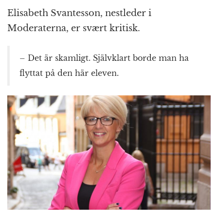
o
e
p
at
m
Elisabeth Svantesson, nestleder i
k
r
Moderaterna, er svært kritisk.
– Det är skamligt. Självklart borde man ha
flyttat på den här eleven.