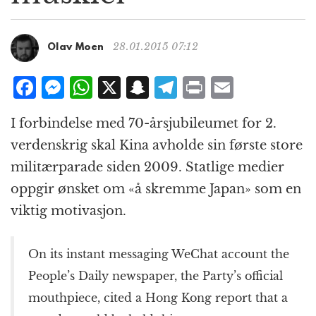
g
a
t
28.01.2015 07:12
Olav Moen
i
o
F
M
W
X
S
T
P
E
n
a
e
h
n
el
ri
m
I forbindelse med 70-årsjubileumet for 2.
c
ss
at
a
e
n
ai
verdenskrig skal Kina avholde sin første store
e
e
s
p
g
t
l
militærparade siden 2009. Statlige medier
b
n
A
c
r
oppgir ønsket om «å skremme Japan» som en
o
g
p
h
a
viktig motivasjon.
o
e
p
at
m
k
r
On its instant messaging WeChat account the
People’s Daily newspaper, the Party’s official
mouthpiece, cited a Hong Kong report that a