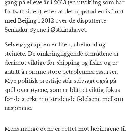
gang på elleve år i 2013 (en utvikling som har
fortsatt siden), etter at det oppstod en isfront
med Beijing i 2012 over de disputterte
Senkaku-øyene i Østkinahavet.
Selve øygruppen er liten, ubebodd og
steinete. De omkringliggende områdene er
derimot viktige for shipping og fiske, og er
antatt å romme store petroleumsressurser.
Mye politisk prestisje står selvsagt også på
spill over øyene, som er blitt et viktig fokus
for de sterke motstridende følelsene mellom
nasjonene.
Mens mange øyne er rettet mot herjingene til