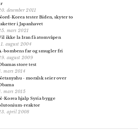
år
20. desember 2011
Nord-Korea tester Biden, skyter to
raketter i Japanhavet
25. mars 2021
Vil ikke la Iran få atomvåpen
11. august 2004
A-bombens far og smugler fri
29. august 2009
Obamas store test
4. mars 2014
Netanyahu - moralsk seier over
Obama
4. mars 2015
N-Korea hjalp Syria bygge
plutonium-reaktor
23. april 2008