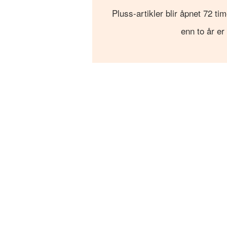
Pluss-artikler blir åpnet 72 tim
enn to år er