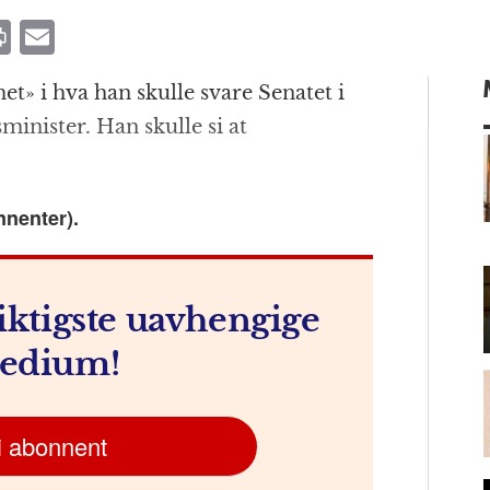
P
E
ri
m
t» i hva han skulle svare Senatet i
n
ai
minister. Han skulle si at
t
l
nnenter).
m
iktigste uavhengige
edium!
i abonnent