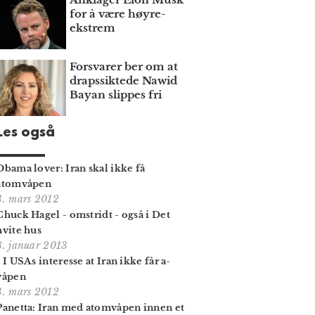
for å være høyre­
ekstrem
Forsvarer ber om at
draps­siktede Nawid
Bayan slippes fri
Les også
Obama lover: Iran skal ikke få
atomvåpen
3. mars 2012
Chuck Hagel - omstridt - også i Det
hvite hus
8. januar 2013
- I USAs interesse at Iran ikke får a-
våpen
3. mars 2012
Panetta: Iran med atomvåpen innen et