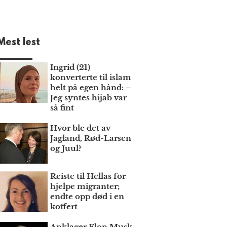
Mest lest
Ingrid (21)
konverterte til islam
helt på egen hånd: –
Jeg syntes hijab var
så fint
Hvor ble det av
Jagland, Rød-Larsen
og Juul?
Reiste til Hellas for
hjelpe migranter;
endte opp død i en
koffert
Anklager Elon Musk