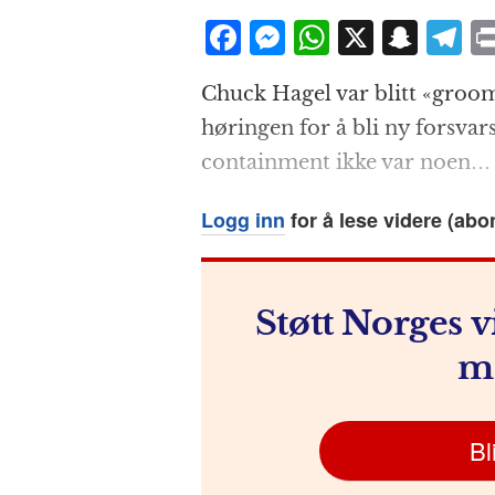
F
M
W
X
S
T
a
e
h
n
el
Chuck Hagel var blitt «groome
c
ss
at
a
e
høringen for å bli ny forsvars
e
e
s
p
g
containment ikke var noen…
b
n
A
c
r
o
g
p
h
a
Logg inn
for å lese videre (abo
o
e
p
at
k
r
Støtt Norges v
m
Bl