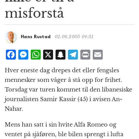
g
misforstå
a
t
i
o
02.06.2005 04:51
Hans Rustad
n
F
M
W
X
S
T
P
E
a
e
h
n
el
ri
m
Hver eneste dag drepes det eller fengsles
c
ss
at
a
e
n
ai
mennesker som våger å stå opp for frihet.
e
e
s
p
g
t
l
Torsdag var turen kommet til den libanesiske
b
n
A
c
r
journalisten Samir Kassir (45) i avisen An-
o
g
p
h
a
Nahar.
o
e
p
at
m
k
r
Mens han satt i sin hvite Alfa Romeo og
ventet på sjåføren, ble bilen sprengt i lufta