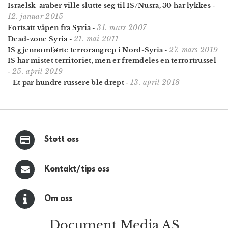
Israelsk-araber ville slutte seg til IS/Nusra, 30 har lykkes
-
12. januar 2015
31. mars 2007
Fortsatt våpen fra Syria
-
21. mai 2011
Dead-zone Syria
-
27. mars 2019
IS gjennom­førte terror­angrep i Nord-Syria
-
IS har mistet territoriet, men er fremdeles en terror­trussel
25. april 2019
-
13. april 2018
- Et par hundre russere ble drept
-
Støtt oss
Kontakt/tips oss
Om oss
Document Media AS