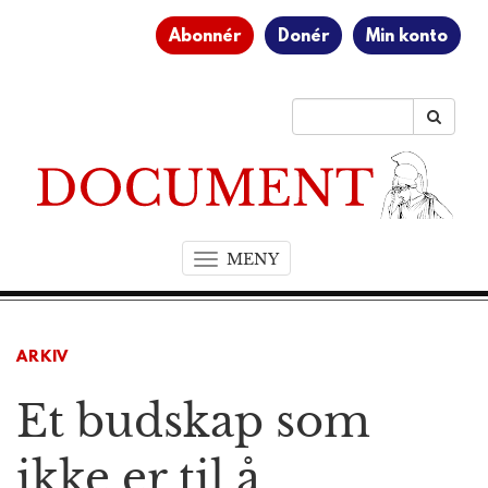
Abonnér
Donér
Min konto
MENY
T
o
g
g
ARKIV
l
e
Et budskap som
n
a
v
ikke er til å
i