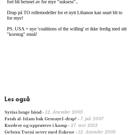
Les også
12. desember 2005
Syrias lange hånd
-
7. juli 2007
Fatah al-Islam bak Gemayel-drap?
-
27. mai 2013
Kurdere og opprørere i kamp
-
12. desember 2005
Gebran Tueni sover med fiskene
-