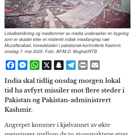
Lokalbefolkning og medlemmer av media undersøker en bygning
som er skadet etter et mistenkt indisk missilangrep nær
Muzaffarabad, hovedstaden i pakistansk-kontrollerte Kashmir,
onsdag 7. mai 2025. Foto: AP/M.D. Mughal/NTB
F
M
W
X
S
T
P
E
a
e
h
n
el
ri
m
India skal tidlig onsdag morgen lokal
c
ss
at
a
e
n
ai
tid ha avfyrt missiler mot flere steder i
e
e
s
p
g
t
l
Pakistan og Pakistan-administrert
b
n
A
c
r
Kashmir.
o
g
p
h
a
o
e
p
at
m
Angrepet kommer i kjølvannet av økte
k
r
spenninger mellom de to atommaktene etter