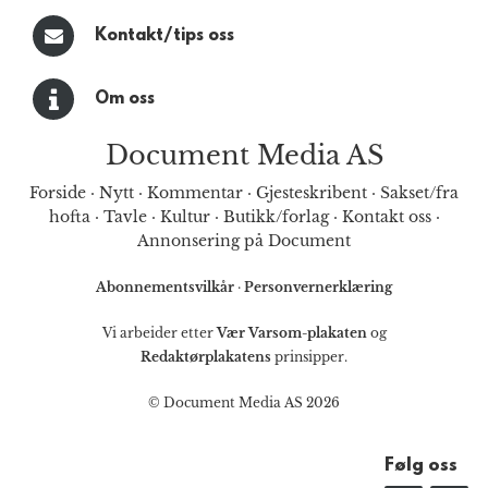
Kontakt/tips oss
Om oss
Document Media AS
Forside
·
Nytt
·
Kommentar
·
Gjesteskribent
·
Sakset/fra
hofta
·
Tavle
·
Kultur
·
Butikk/forlag
·
Kontakt oss
·
Annonsering på Document
Abonnementsvilkår
·
Personvernerklæring
Vi arbeider etter
Vær Varsom-plakaten
og
Redaktørplakatens
prinsipper.
© Document Media AS 2026
Følg oss