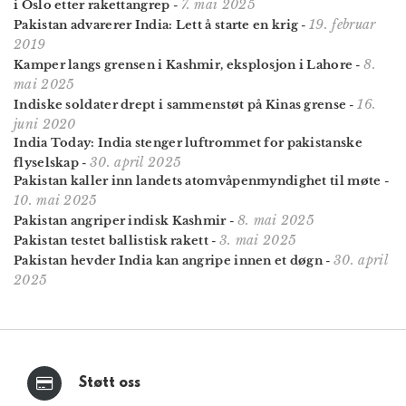
7. mai 2025
i Oslo etter rakettangrep
-
19. februar
Pakistan advarerer India: Lett å starte en krig
-
2019
8.
Kamper langs grensen i Kashmir, eksplosjon i Lahore
-
mai 2025
16.
Indiske soldater drept i sammenstøt på Kinas grense
-
juni 2020
India Today: India stenger luftrommet for pakistanske
30. april 2025
flyselskap
-
Pakistan kaller inn landets atomvåpen­myndighet til møte
-
10. mai 2025
8. mai 2025
Pakistan angriper indisk Kashmir
-
3. mai 2025
Pakistan testet ballistisk rakett
-
30. april
Pakistan hevder India kan angripe innen et døgn
-
2025
Støtt oss