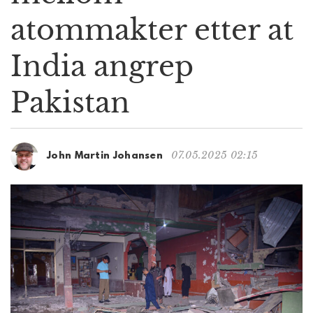
g
atommakter etter at
a
t
India angrep
i
o
n
Pakistan
07.05.2025 02:15
John Martin Johansen