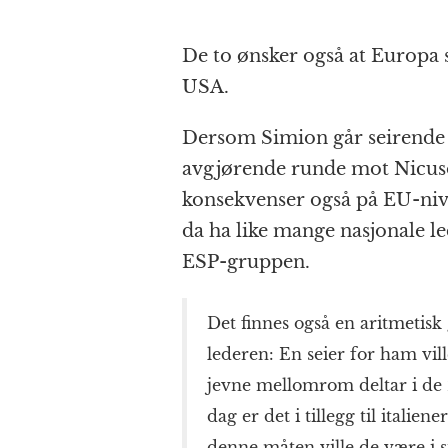
De to ønsker også at Europa 
USA.
Dersom Simion går seirende 
avgjørende runde mot Nicusor
konsekvenser også på EU-nivå
da ha like mange nasjonale l
ESP-gruppen.
Det finnes også en aritmetisk
lederen: En seier for ham vi
jevne mellomrom deltar i de 2
dag er det i tillegg til italie
denne måten ville de være i s