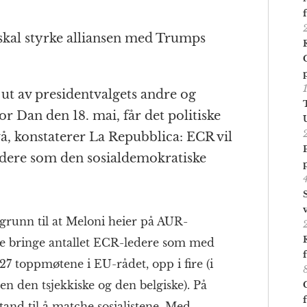
skal styrke alliansen med Trumps
ut av presidentvalgets andre og
 Dan den 18. mai, får det politiske
, konstaterer La Repubblica: ECR vil
edere som den sosialdemokratiske
 grunn til at Meloni heier på AUR-
lle bringe antallet ECR-ledere som med
7 toppmøtene i EU-rådet, opp i fire (i
neren den tsjekkiske og den belgiske). På
tand til å matche sosialistene. Med