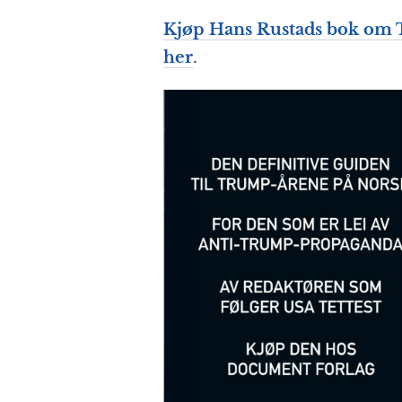
Kjøp Hans Rustads bok om 
her
.