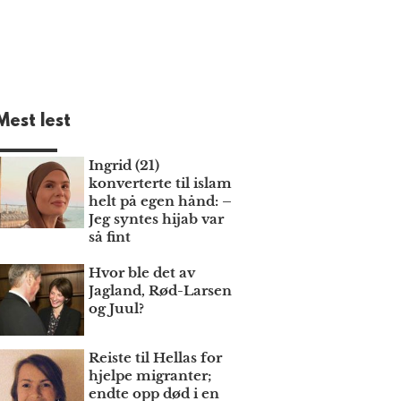
Mest lest
Ingrid (21)
konverterte til islam
helt på egen hånd: –
Jeg syntes hijab var
så fint
Hvor ble det av
Jagland, Rød-Larsen
og Juul?
Reiste til Hellas for
hjelpe migranter;
endte opp død i en