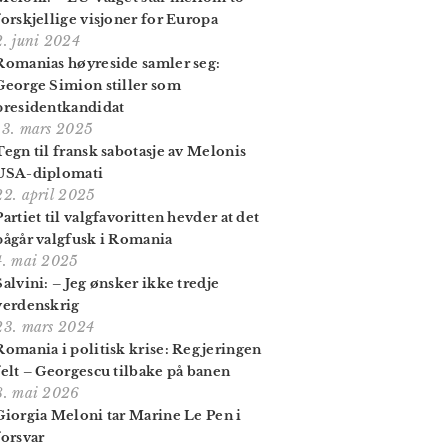
forskjellige visjoner for Europa
2. juni 2024
Romanias høyre­side samler seg:
George Simion stiller som
presidentkandidat
13. mars 2025
Tegn til fransk sabotasje av Melonis
USA-diplomati
22. april 2025
Partiet til valg­favoritten hevder at det
pågår valgfusk i Romania
4. mai 2025
Salvini: – Jeg ønsker ikke tredje
verdenskrig
23. mars 2024
Romania i politisk krise: Regjeringen
felt – Georgescu tilbake på banen
8. mai 2026
Giorgia Meloni tar Marine Le Pen i
forsvar