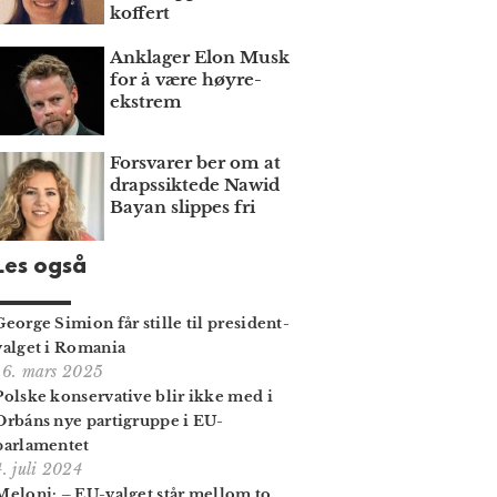
koffert
Anklager Elon Musk
for å være høyre­
ekstrem
Forsvarer ber om at
draps­siktede Nawid
Bayan slippes fri
Les også
George Simion får stille til president­
valget i Romania
16. mars 2025
Polske konservative blir ikke med i
Orbáns nye parti­gruppe i EU-
parlamentet
4. juli 2024
Meloni: – EU-valget står mellom to