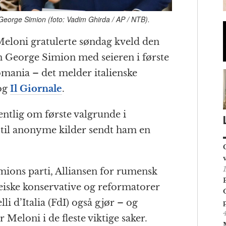
 George Simion (foto: Vadim Ghirda / AP / NTB).
 Meloni gratulerte søndag kveld den
n George Simion med seieren i første
omania – det melder italienske
og
Il Giornale
.
fentlig om første valgrunde i
til anonyme kilder sendt ham en
mions parti, Alliansen for rumensk
iske konservative og reformatorer
li d’Italia (FdI) også gjør – og
 Meloni i de fleste viktige saker.