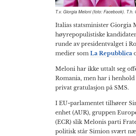
T.v. Giorgia Meloni (foto: Facebook). T.h.
Italias statsminister Giorgia
høyre­populistiske kandidate
runde av president­valget i R
medier som
La Repubblica
Meloni har ikke uttalt seg of
Romania, men har i henhold 
privat gratulasjon på SMS.
I EU-parlamentet tilhører Si
enhet (AUR), gruppen Europe
(ECR) slik Melonis parti Fratel
politisk står Simion svært nær