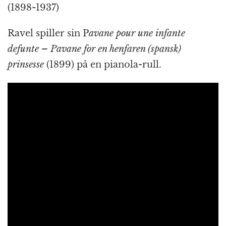
(1898-1937)
Ravel spiller sin P
avane pour une infante
defunte – Pavane for en henfaren (spansk)
prinsesse
(1899) på en pianola-rull.