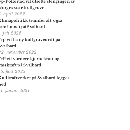
Sp-Pollestad vil utsette stengingen av
Norges siste kullgruve
3. april 2022
Klimapolitikk trumfer alt, også
samfunnet på Svalbard
1. juli 2025
Frp vil ha ny kullgruvedrift på
Svalbard
22. november 2022
FrP vil vurdere kjernekraft og
gasskraft på Svalbard
15. juni 2023
Kullkraftverket på Svalbard legges
ned
11. januar 2021