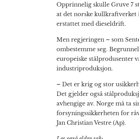
Opprinnelig skulle Gruve 7 s
at det norske kullkraftverket
erstattet med dieseldrift.
Men regjeringen – som Senter
ombestemme seg. Begrunnelse
europeiske stålprodusenter va
industriproduksjon.
– Det er krig og stor usikker
Det gjelder også stålproduksj
avhengige av. Norge må ta sin
forsyningssikkerheten for rå
Jan Christian Vestre (Ap).
Les også eldre sak: