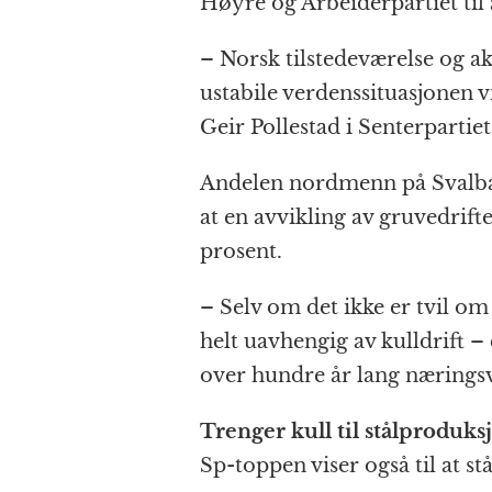
Høyre og Arbeiderpartiet til 
b
n
A
c
r
o
g
p
h
a
– Norsk tilstedeværelse og akt
o
e
p
at
ustabile verdenssituasjonen vi
k
r
Geir Pollestad i Senterpartiet
Andelen nordmenn på Svalba
at en avvikling av gruvedrifte
prosent.
– Selv om det ikke er tvil o
helt uavhengig av kulldrift – 
over hundre år lang næringsv
Trenger kull til stålproduks
Sp-toppen viser også til at st