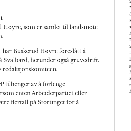
t
il Høyre, som er samlet til landsmøte
n.
 har Buskerud Høyre foreslått å
 på Svalbard, herunder også gruvedrift.
av redaksjonskomiteen.
FrP tilhenger av å forlenge
rsom enten Arbeiderpartiet eller
re flertall på Stortinget for å