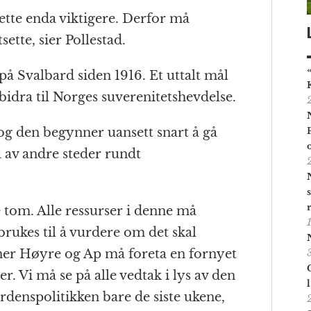
ette enda viktigere. Derfor må
ette, sier Pollestad.
å Svalbard siden 1916. Et uttalt mål
bidra til Norges suverenitetshevdelse.
 og den begynner uansett snart å gå
a av andre steder rundt
tom. Alle ressurser i denne må
rukes til å vurdere om det skal
ner Høyre og Ap må foreta en fornyet
r. Vi må se på alle vedtak i lys av den
rdenspolitikken bare de siste ukene,