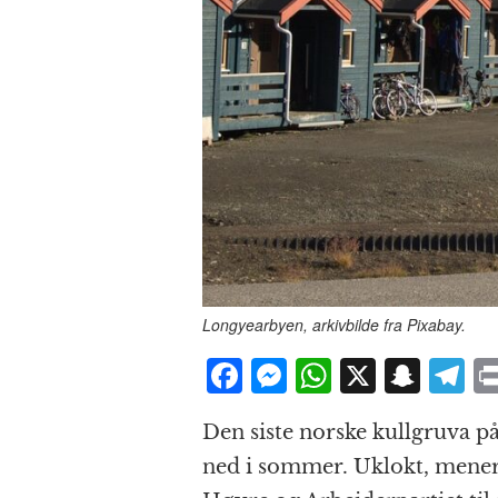
Longyearbyen, arkivbilde fra Pixabay.
F
M
W
X
S
T
a
e
h
n
el
Den siste norske kullgruva på
c
ss
at
a
e
ned i sommer. Uklokt, mener
e
e
s
p
g