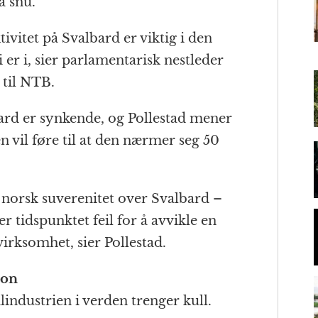
å snu.
ivitet på Svalbard er viktig i den
m
 er i, sier parlamentarisk nestleder
 til NTB.
rd er synkende, og Pollestad mener
n vil føre til at den nærmer seg 50
m norsk suverenitet over Svalbard –
er tidspunktet feil for å avvikle en
irksomhet, sier Pollestad.
jon
ålindustrien i verden trenger kull.