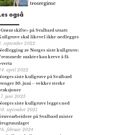
trosregime
Les også
«Grønt skifte» på Svalbard utsatt:
Kullgruve skal likevel ikke nedlegges
2. september 2022
Nedlegging av Norges siste kullgruve:
Fremmede makter kan kreve å få
overta
24. april 2022
Norges siste kullgruve på Svalbard
stenger 30. juni – vekker sterke
reaksjoner
17. juni 2025
Norges siste kullgruve legges ned
30. september 2021
Gruvearbeidere på Svalbard mister
livsgrunnlaget
26. februar 2024