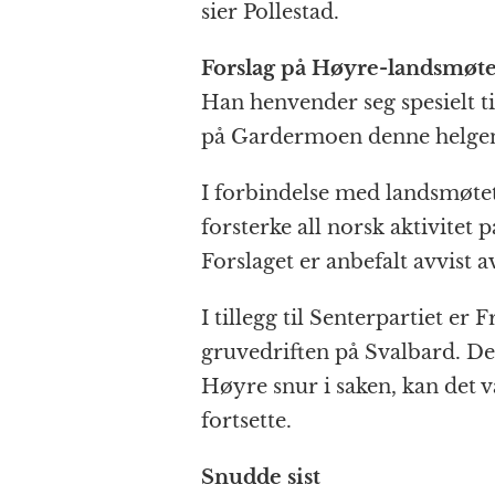
sier Pollestad.
Forslag på Høyre-landsmøte
Han henvender seg spesielt t
på Gardermoen denne helge
I forbindelse med landsmøtet
forsterke all norsk aktivitet
Forslaget er anbefalt avvist 
I tillegg til Senterpartiet er 
gruvedriften på Svalbard. De
Høyre snur i saken, kan det væ
fortsette.
Snudde sist