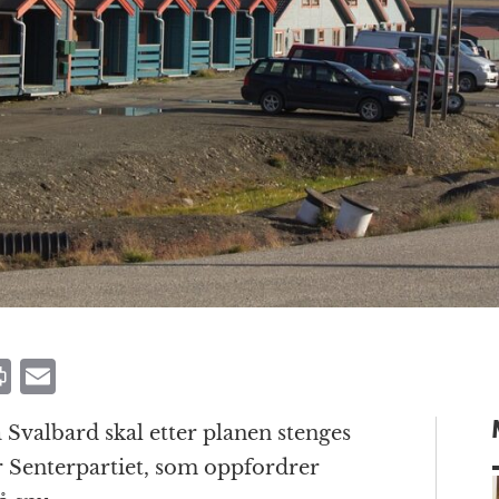
P
E
ri
m
 Svalbard skal etter planen stenges
n
ai
 Senterpartiet, som oppfordrer
t
l