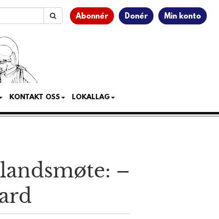
Abonnér
Donér
Min konto
KONTAKT OSS
LOKALLAG
 landsmøte: –
bard