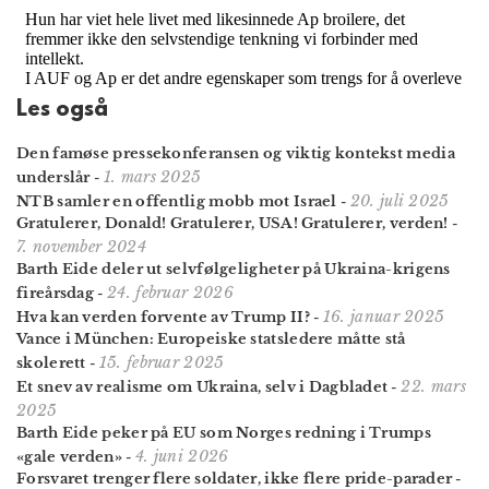
Les også
Den famøse presse­konferansen og viktig kontekst media
1. mars 2025
underslår
-
20. juli 2025
NTB samler en offentlig mobb mot Israel
-
Gratulerer, Donald! Gratulerer, USA! Gratulerer, verden!
-
7. november 2024
Barth Eide deler ut selvfølgeligheter på Ukraina-krigens
24. februar 2026
fireårsdag
-
16. januar 2025
Hva kan verden forvente av Trump II?
-
Vance i München: Europeiske statsledere måtte stå
15. februar 2025
skolerett
-
22. mars
Et snev av realisme om Ukraina, selv i Dagbladet
-
2025
Barth Eide peker på EU som Norges redning i Trumps
4. juni 2026
«gale verden»
-
Forsvaret trenger flere soldater, ikke flere pride-parader
-