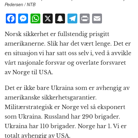
Pedersen / NTB
F
M
W
X
S
T
P
E
a
e
h
n
el
ri
m
Norsk sikkerhet er fullstendig prisgitt
c
ss
at
a
e
n
ai
amerikanerne. Slik har det vært lenge. Det er
e
e
s
p
g
t
l
en situasjon vi har satt oss selv i, ved å avvikle
b
n
A
c
r
vårt nasjonale forsvar og overlate forsvaret
o
g
p
h
a
av Norge til USA.
o
e
p
at
m
k
r
Det er ikke bare Ukraina som er avhengig av
amerikanske sikkerhetsgarantier.
Militærstrategisk er Norge vel så eksponert
som Ukraina. Russland har 290 brigader.
Ukraina har 110 brigader. Norge har 1. Vi er
totalt avhengig av USA.