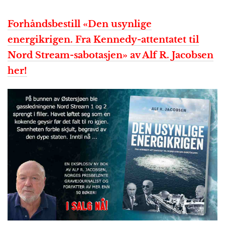
Forhåndsbestill «Den usynlige
energikrigen. Fra Kennedy-attentatet til
Nord Stream-sabotasjen» av Alf R. Jacobsen
her!