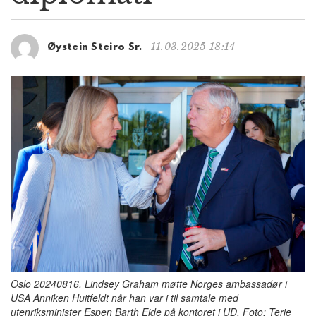
g
a
t
11.03.2025 18:14
Øystein Steiro Sr.
i
o
n
Oslo 20240816. Lindsey Graham møtte Norges ambassadør i
USA Anniken Huitfeldt når han var i til samtale med
utenriksminister Espen Barth Eide på kontoret i UD. Foto: Terje