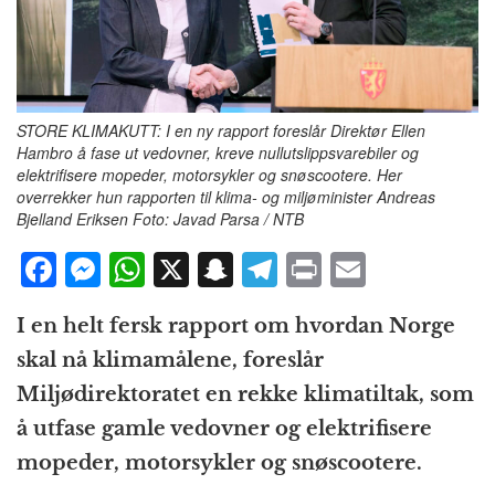
STORE KLIMAKUTT: I en ny rapport foreslår Direktør Ellen
Hambro å fase ut vedovner, kreve nullutslippsvarebiler og
elektrifisere mopeder, motorsykler og snøscootere. Her
overrekker hun rapporten til klima- og miljøminister Andreas
Bjelland Eriksen Foto: Javad Parsa / NTB
F
M
W
X
S
T
P
E
a
e
h
n
el
ri
m
I en helt fersk rapport om hvordan Norge
c
ss
at
a
e
n
ai
skal nå klimamålene, foreslår
e
e
s
p
g
t
l
Miljødirektoratet en rekke klimatiltak, som
b
n
A
c
r
å utfase gamle vedovner og elektrifisere
o
g
p
h
a
mopeder, motorsykler og snøscootere.
o
e
p
at
m