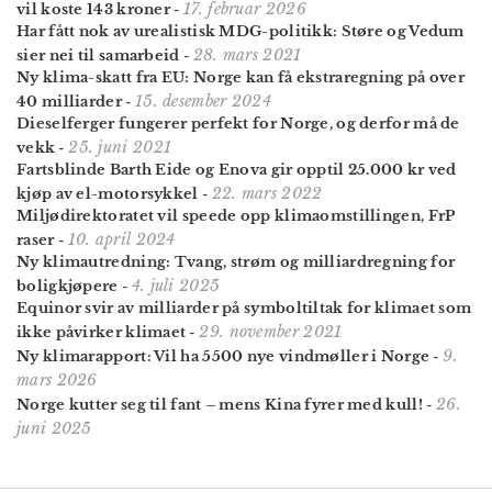
17. februar 2026
vil koste 143 kroner
-
Har fått nok av urealistisk MDG-politikk: Støre og Vedum
28. mars 2021
sier nei til samarbeid
-
Ny klima-skatt fra EU: Norge kan få ekstraregning på over
15. desember 2024
40 milliarder
-
Dieselferger fungerer perfekt for Norge, og derfor må de
25. juni 2021
vekk
-
Fartsblinde Barth Eide og Enova gir opptil 25.000 kr ved
22. mars 2022
kjøp av el-motorsykkel
-
Miljødirektoratet vil speede opp klima­omstillingen, FrP
10. april 2024
raser
-
Ny klima­utredning: Tvang, strøm og milliard­regning for
4. juli 2025
bolig­kjøpere
-
Equinor svir av milliarder på symboltiltak for klimaet som
29. november 2021
ikke påvirker klimaet
-
9.
Ny klimarapport: Vil ha 5500 nye vindmøller i Norge
-
mars 2026
26.
Norge kutter seg til fant – mens Kina fyrer med kull!
-
juni 2025