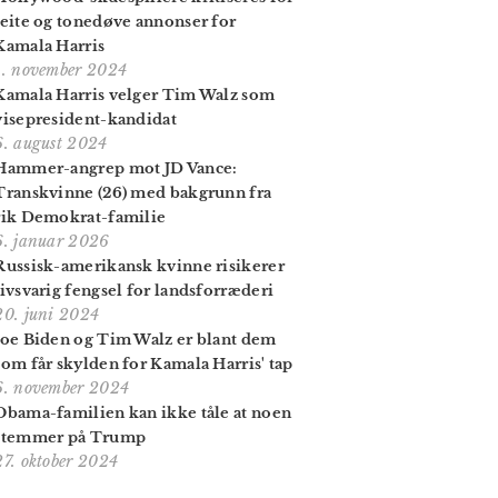
teite og tonedøve annonser for
Kamala Harris
1. november 2024
Kamala Harris velger Tim Walz som
visepresident-kandidat
6. august 2024
Hammer-angrep mot JD Vance:
Transkvinne (26) med bakgrunn fra
rik Demokrat-familie
6. januar 2026
Russisk-amerikansk kvinne risikerer
livsvarig fengsel for landsforræderi
20. juni 2024
Joe Biden og Tim Walz er blant dem
som får skylden for Kamala Harris' tap
6. november 2024
Obama-familien kan ikke tåle at noen
stemmer på Trump
27. oktober 2024