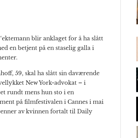
t
l
m
ektemann blir anklaget for å ha slått
ed en betjent på en staselig galla i
enter.
f, 59, skal ha slått sin daværende
vellykket New York-advokat – i
ret rundt mens hun sto i en
ment på filmfestivalen i Cannes i mai
venner av kvinnen fortalt til Daily