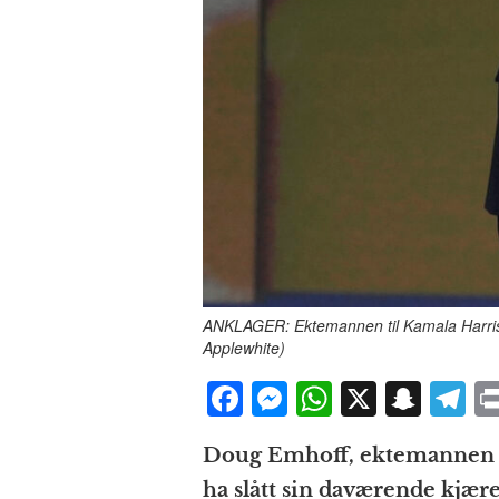
ANKLAGER: Ektemannen til Kamala Harris, 
Applewhite)
F
M
W
X
S
T
a
e
h
n
el
Doug Emhoff, ektemannen ti
c
ss
at
a
e
ha slått sin daværende kjær