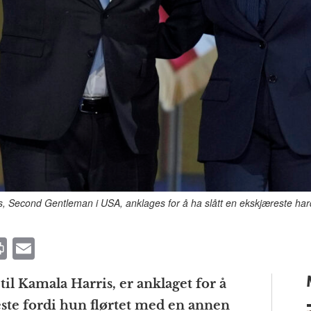
Second Gentleman i USA, anklages for å ha slått en ekskjæreste hardt 
P
E
ri
m
l Kamala Harris, er anklaget for å
n
ai
este fordi hun flørtet med en annen