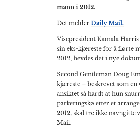
e
e
s
p
g
mann i 2012.
b
n
A
c
r
o
g
p
h
a
Det melder
Daily Mail.
o
e
p
at
Visepresident Kamala Harris ‘
k
r
sin eks-kjæreste for å flørte m
2012, hevdes det i nye dokum
Second Gentleman Doug Emhof
kjæreste – beskrevet som en 
ansiktet så hardt at hun snur
parkeringskø etter et arrange
2012, skal tre ikke navngitte 
Mail.