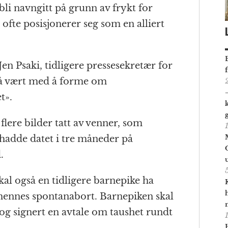
bli navngitt på grunn av frykt for
ofte posisjonerer seg som en alliert
en Psaki, tidligere pressesekretær for
r å vært med å forme om
t».
 flere bilder tatt av venner, som
 hadde datet i tre måneder på
.
skal også en tidligere barnepike ha
l hennes spontanabort. Barnepiken skal
, og signert en avtale om taushet rundt