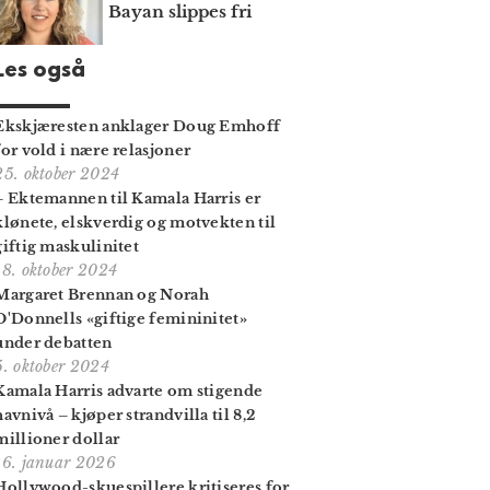
Bayan slippes fri
Les også
Ekskjæresten anklager Doug Emhoff
for vold i nære relasjoner
25. oktober 2024
– Ektemannen til Kamala Harris er
klønete, elskverdig og motvekten til
giftig maskulinitet
18. oktober 2024
Margaret Brennan og Norah
O'Donnells «giftige femininitet»
under debatten
5. oktober 2024
Kamala Harris advarte om stigende
hav­nivå – kjøper strand­villa til 8,2
millioner dollar
16. januar 2026
Hollywood-skuespillere kritiseres for