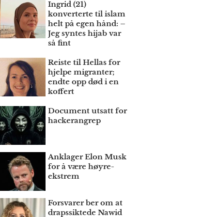
Ingrid (21)
konverterte til islam
helt på egen hånd: –
Jeg syntes hijab var
så fint
Reiste til Hellas for
hjelpe migranter;
endte opp død i en
koffert
Document utsatt for
hackerangrep
Anklager Elon Musk
for å være høyre­
ekstrem
Forsvarer ber om at
draps­siktede Nawid