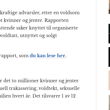
kraftige advarsler, etter en voldsom
m
ot kvinner og jenter. Rapporten
tende saker knyttet til organiserte
oldtatt, utnyttet og solgt
 rapport, som
du kan lese her.
er det to millioner kvinner og jenter
uell trakassering, voldtekt, seksuelle
lien hvert år. Det tilsvarer 1 av 12