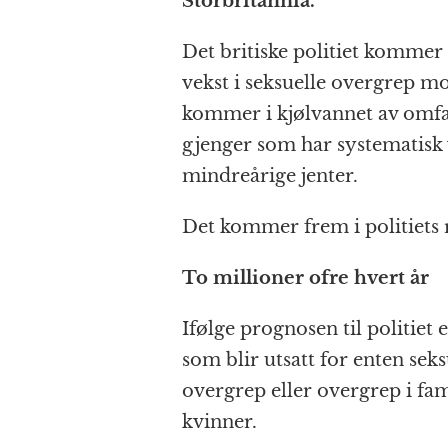
Storbritannia.
b
n
A
c
r
o
g
p
h
a
Det britiske politiet kommer 
o
e
p
at
vekst i seksuelle overgrep m
k
r
kommer i kjølvannet av omfat
gjenger som har systematisk v
mindreårige jenter.
Det kommer frem i politiets
To millioner ofre hvert år
Ifølge prognosen til politiet 
som blir utsatt for enten seks
overgrep eller overgrep i fami
kvinner.