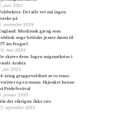
2. juni 2021
Voldtekter: Det alle vet må ingen
forske på
8. november 2024
England: Muslimsk gjeng som
voldtok unge britiske jenter dømt til
277 års fengsel
23. mai 2026
De skyter dem: Ingen migrantkrise i
Saudi-Arabia
7. juli 2023
14-åring gruppe­vold­tatt av to trans­
vestitter og en mann: Skjenket henne
på Pride­festival
9. januar 2025
Når det viktigste ikke sies
27. september 2012