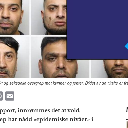
t og seksuelle overgrep mot kvinner og jenter. Bildet av de tiltalte er 
P
E
ri
m
apport, innrømmes det at vold,
n
ai
rep har nådd «epidemiske nivåer» i
t
l