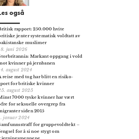
Les også
Britisk rapport: 250.000 hvite
britiske jenter systematisk voldtatt av
pakistanske muslimer
18. juni 2026
Storbritannia: Markant oppgang i vold
mot kvinner på jernbanen
14. august 2024
Å reise med tog har blitt en risiko­
sport for britiske kvinner
25. august 2025
Minst 7000 tyske kvinner har vært
ofre for seksuelle overgrep fra
migranter siden 2015
1. januar 2024
Samfunns­straff for gruppe­voldtekt –
fengsel for å si noe stygt om
gjernings­mennene