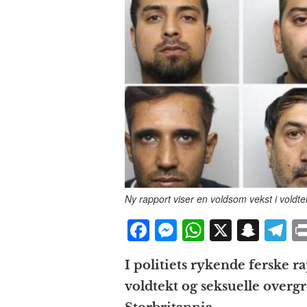
Ny rapport viser en voldsom vekst i voldtek
F
M
W
X
S
T
a
e
h
n
el
I politiets rykende ferske r
c
ss
at
a
e
voldtekt og seksuelle overg
e
e
s
p
g