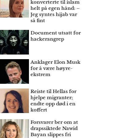
konverterte til islam
helt på egen hånd: –
Jeg syntes hijab var
så fint
Document utsatt for
hackerangrep
Anklager Elon Musk
for å være høyre­
ekstrem
Reiste til Hellas for
hjelpe migranter;
endte opp død i en
koffert
Forsvarer ber om at
draps­siktede Nawid
Bayan slippes fri