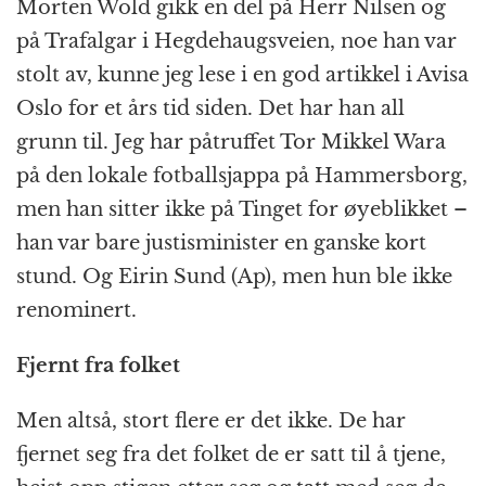
Morten Wold gikk en del på Herr Nilsen og
på Trafalgar i Hegde­haugs­veien, noe han var
stolt av, kunne jeg lese i en god artikkel i Avisa
Oslo for et års tid siden. Det har han all
grunn til. Jeg har påtruffet Tor Mikkel Wara
på den lokale fotball­sjappa på Hammers­borg,
men han sitter ikke på Tinget for øyeblikket –
han var bare justis­minister en ganske kort
stund. Og Eirin Sund (Ap), men hun ble ikke
renominert.
Fjernt fra folket
Men altså, stort flere er det ikke. De har
fjernet seg fra det folket de er satt til å tjene,