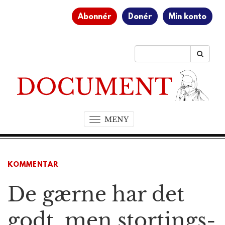
Abonnér
Donér
Min konto
MENY
T
o
g
g
KOMMENTAR
l
e
De gærne har det
n
a
v
godt, men stortings­
i