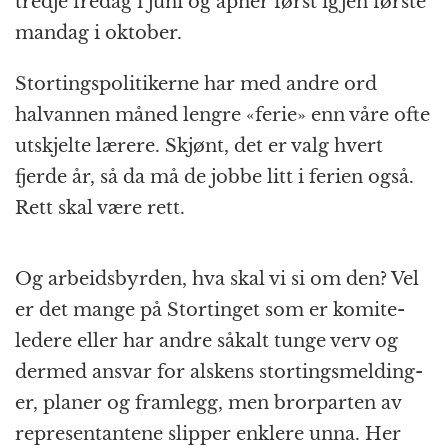
tredje fredag i juni og åpner først igjen første
mandag i oktober.
Stortings­politikerne har med andre ord
halvannen måned lengre «ferie» enn våre ofte
utskjelte lærere. Skjønt, det er valg hvert
fjerde år, så da må de jobbe litt i ferien også.
Rett skal være rett.
Og arbeidsbyrden, hva skal vi si om den? Vel
er det mange på Stortinget som er komite­
ledere eller har andre såkalt tunge verv og
dermed ansvar for alskens stortings­melding­
er, planer og framlegg, men brorparten av
representantene slipper enklere unna. Her