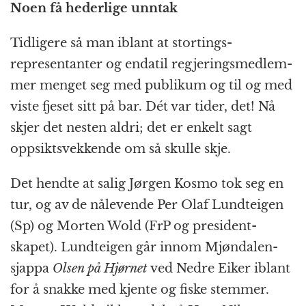
Noen få hederlige unntak
Tidligere så man iblant at stortings­
representant­er og endatil regjerings­medlem­
mer menget seg med publikum og til og med
viste fjeset sitt på bar. Dét var tider, det! Nå
skjer det nesten aldri; det er enkelt sagt
oppsikts­vekkende om så skulle skje.
Det hendte at salig Jørgen Kosmo tok seg en
tur, og av de nålevende Per Olaf Lundteigen
(Sp) og Morten Wold (FrP og president­
skapet). Lundteigen går innom Mjøndalen-
sjappa
Olsen på Hjørnet
ved Nedre Eiker iblant
for å snakke med kjente og fiske stemmer.