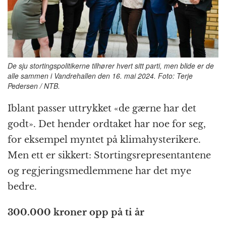
k
r
De sju stortingspolitikerne tilhører hvert sitt parti, men blide er de
alle sammen i Vandrehallen den 16. mai 2024. Foto: Terje
Pedersen / NTB.
Iblant passer uttrykket «de gærne har det
godt». Det hender ordtaket har noe for seg,
for eksempel myntet på klima­hysterikere.
Men ett er sikkert: Stortings­representant­ene
og regjerings­medlem­mene har det mye
bedre.
300.000 kroner opp på ti år