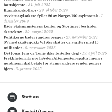
31. juli 2025
bortskjemte
-
29. oktober 2024
Kunnskaps­kollaps
-
1.
Avviste asylsøkere fyller 26 av Norges 150 asylmottak
-
desember 2009
Både Statsministerens kontor og Stortinget bestrider
29. august 2022
skattekrav
-
27. november 2021
Politikerne bader i andres penger
-
SV med skattesjokk: Vil øke skatter og avgifter med 15
9. november 2023
milliarder
-
19. april 2025
Det Jonas, Jens og Tonje ikke forteller deg?
-
Frekkheten når nye høyder: Aftenposten-spaltist mener
nordmenn skal betale for at innvandrere sender penger
3. januar 2025
hjem
-
Støtt oss
Kontakt/tips oss