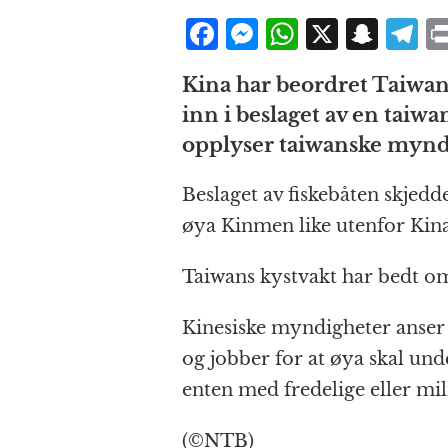
F
M
W
X
S
T
a
e
h
n
el
Kina har beordret Taiwans
c
ss
at
a
e
inn i beslaget av en taiw
e
e
s
p
g
opplyser taiwanske mynd
b
n
A
c
r
o
g
p
h
a
Beslaget av fiskebåten skjedd
o
e
p
at
øya Kinmen like utenfor Kinas
k
r
Taiwans kystvakt har bedt om
Kinesiske myndigheter anser 
og jobber for at øya skal un
enten med fredelige eller mil
(©NTB)