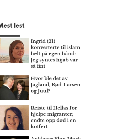
Mest lest
Ingrid (21)
konverterte til islam
helt på egen hånd: –
Jeg syntes hijab var
så fint
Hvor ble det av
Jagland, Rød-Larsen
og Juul?
Reiste til Hellas for
hjelpe migranter;
endte opp død i en
koffert
Anklager Elon Musk