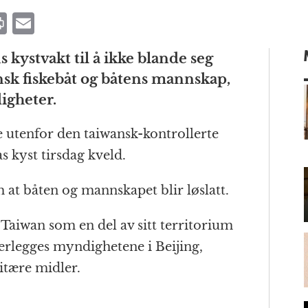
P
E
ri
m
 kystvakt til å ikke blande seg
n
ai
ansk fiskebåt og båtens mannskap,
t
l
igheter.
e utenfor den taiwansk-kontrollerte
m
 kyst tirsdag kveld.
 at båten og mannskapet blir løslatt.
Taiwan som en del av sitt territorium
derlegges myndighetene i Beijing,
itære midler.