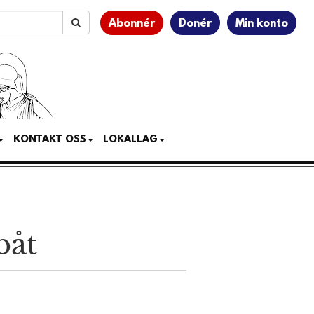
Abonnér
Donér
Min konto
KONTAKT OSS
LOKALLAG
båt