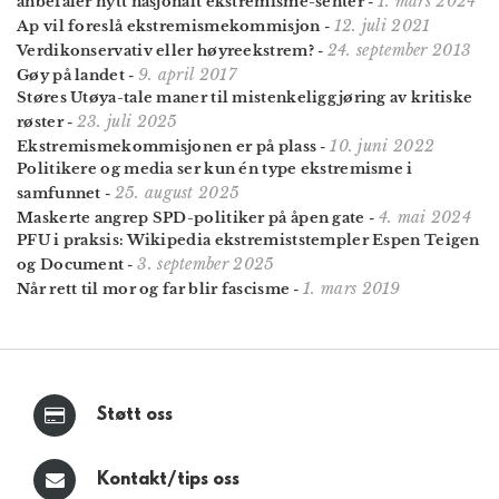
1. mars 2024
anbefaler nytt nasjonalt ekstremisme-senter
-
12. juli 2021
Ap vil foreslå ekstremismekommisjon
-
24. september 2013
Verdikonservativ eller høyreekstrem?
-
9. april 2017
Gøy på landet
-
Støres Utøya-tale maner til mistenkelig­gjøring av kritiske
23. juli 2025
røster
-
10. juni 2022
Ekstremisme­kommisjonen er på plass
-
Politikere og media ser kun én type ekstremisme i
25. august 2025
samfunnet
-
4. mai 2024
Maskerte angrep SPD-politiker på åpen gate
-
PFU i praksis: Wikipedia ekstremist­stempler Espen Teigen
3. september 2025
og Document
-
1. mars 2019
Når rett til mor og far blir fascisme
-
Støtt oss
Kontakt/tips oss