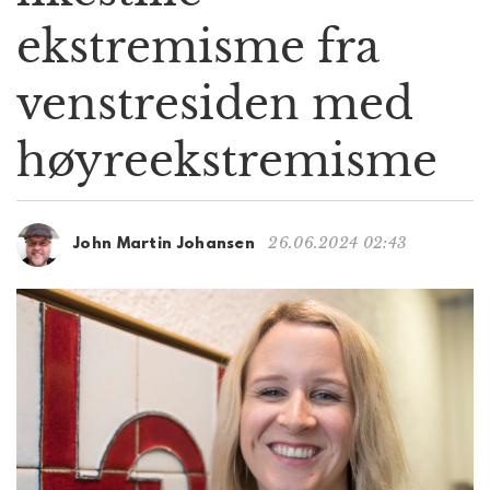
g
ekstremisme fra
a
t
venstresiden med
i
o
n
høyreekstremisme
26.06.2024 02:43
John Martin Johansen