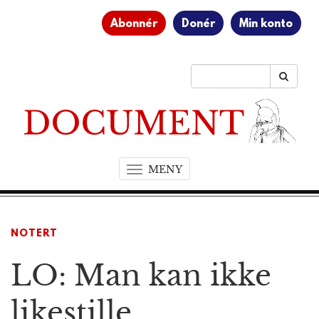
Abonnér
Donér
Min konto
MENY
T
o
g
g
NOTERT
l
e
LO: Man kan ikke
n
a
v
likestille
i