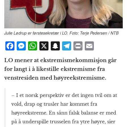
Julie Lødrup er førstesekretær i LO. Foto: Terje Pedersen / NTB
F
M
W
X
S
T
P
E
a
e
h
n
el
ri
m
LO mener at ekstremismekommisjon går
c
ss
at
a
e
n
ai
for langt i å likestille ekstremisme fra
e
e
s
p
g
t
l
venstresiden med høyreekstremisme.
b
n
A
c
r
o
g
p
h
a
– I et norsk perspektiv er det ingen tvil om at
o
e
p
at
m
vold, drap og trusler har kommet fra
k
r
høyreekstreme. En sånn falsk balanse er med
på å underspille trusselen fra ytre høyre, sier