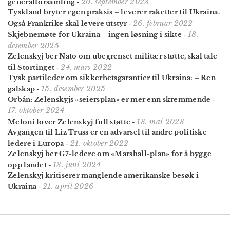
20. september 2023
general­forsamling
-
Tyskland bryter egen praksis – leverer raketter til Ukraina.
26. februar 2022
Også Frankrike skal levere utstyr
-
18.
Skjebnemøte for Ukraina – ingen løsning i sikte
-
desember 2025
Zelenskyj ber Nato om ubegrenset militær støtte, skal tale
24. mars 2022
til Stortinget
-
Tysk partileder om sikkerhets­garantier til Ukraina: – Ren
15. desember 2025
galskap
-
Orbán: Zelenskyjs «seiersplan» er mer enn skremmende
-
17. oktober 2024
13. mai 2023
Meloni lover Zelenskyj full støtte
-
Avgangen til Liz Truss er en advarsel til andre politiske
21. oktober 2022
ledere i Europa
-
Zelenskyj ber G7-ledere om «Marshall-plan» for å bygge
13. juni 2024
opp landet
-
Zelenskyj kritiserer manglende amerikanske besøk i
21. april 2026
Ukraina
-