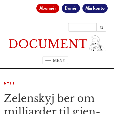
Abonnér
Donér
Min konto
MENY
T
o
g
g
NYTT
l
e
Zelenskyj ber om
n
a
v
milliarder til gjen­
i