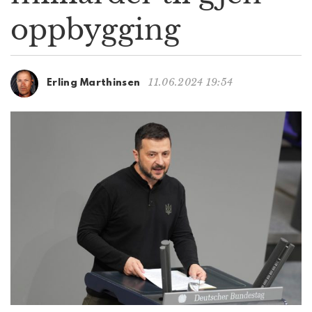
g
oppbygging
a
t
i
o
11.06.2024 19:54
Erling Marthinsen
n