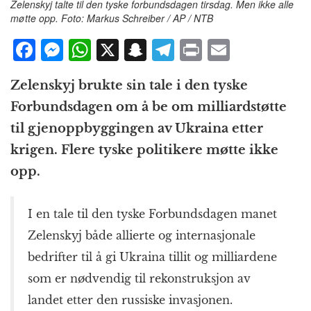
Zelenskyj talte til den tyske forbundsdagen tirsdag. Men ikke alle
møtte opp. Foto: Markus Schreiber / AP / NTB
F
M
W
X
S
T
P
E
a
e
h
n
el
ri
m
Zelenskyj brukte sin tale i den tyske
c
ss
at
a
e
n
ai
Forbundsdagen om å be om milliardstøtte
e
e
s
p
g
t
l
til gjenoppbyggingen av Ukraina etter
b
n
A
c
r
krigen. Flere tyske politikere møtte ikke
o
g
p
h
a
opp.
o
e
p
at
m
k
r
I en tale til den tyske Forbundsdagen manet
Zelenskyj både allierte og internasjonale
bedrifter til å gi Ukraina tillit og milliardene
som er nødvendig til rekonstruksjon av
landet etter den russiske invasjonen.