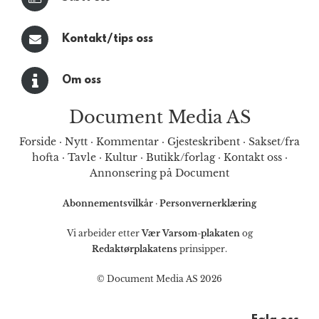
Kontakt/tips oss
Om oss
Document Media AS
Forside
·
Nytt
·
Kommentar
·
Gjesteskribent
·
Sakset/fra
hofta
·
Tavle
·
Kultur
·
Butikk/forlag
·
Kontakt oss
·
Annonsering på Document
Abonnementsvilkår
·
Personvernerklæring
Vi arbeider etter
Vær Varsom-plakaten
og
Redaktørplakatens
prinsipper.
© Document Media AS 2026