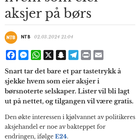
g
aksjer på børs
a
t
i
o
02.03.2024 21:04
NTB
n
F
M
W
X
S
T
P
E
a
e
h
n
el
ri
m
Snart tar det bare et par tastetrykk å
c
ss
at
a
e
n
ai
sjekke hvem som eier aksjer i
e
e
s
p
g
t
l
børsnoterte selskaper. Lister vil bli lagt
b
n
A
c
r
ut på nettet, og tilgangen vil være gratis.
o
g
p
h
a
o
e
p
at
m
Den økte interessen i kjølvannet av politikeres
k
r
aksjehandel er noe av bakteppet for
endringen, ifølge
E24
.