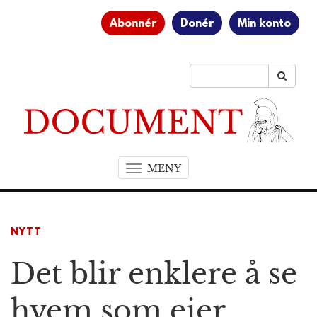
Abonnér
Donér
Min konto
MENY
T
o
g
g
NYTT
l
e
Det blir enklere å se
n
a
v
hvem som eier
i