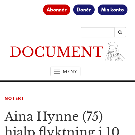
Abonnér
Donér
Min konto
MENY
T
o
g
g
NOTERT
l
e
Aina Hynne (75)
n
a
v
hjalp flyktning i 10
i