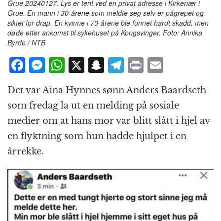
Grue 20240127. Lys er tent ved en privat adresse i Kirkenær i
Grue. En mann i 30-årene som meldte seg selv er pågrepet og
siktet for drap. En kvinne i 70-årene ble funnet hardt skadd, men
døde etter ankomst til sykehuset på Kongsvinger. Foto: Annika
Byrde / NTB
F
M
W
X
S
T
P
E
a
e
h
n
el
ri
m
Det var Aina Hynnes sønn Anders Baardseth
c
ss
at
a
e
n
ai
som fredag la ut en melding på sosiale
e
e
s
p
g
t
l
medier om at hans mor var blitt slått i hjel av
b
n
A
c
r
en flyktning som hun hadde hjulpet i en
o
g
p
h
a
årrekke.
o
e
p
at
m
k
r