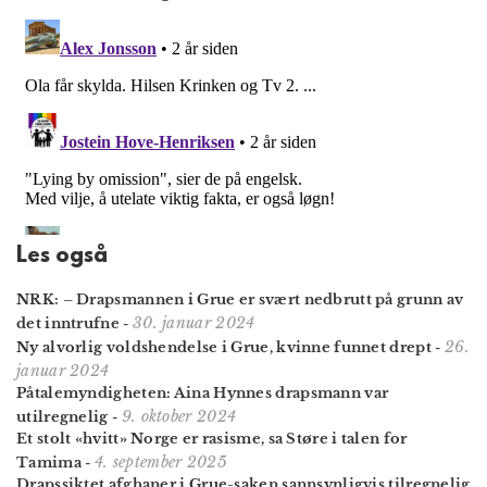
Les også
NRK: – Drapsmannen i Grue er svært nedbrutt på grunn av
30. januar 2024
det inntrufne
-
26.
Ny alvorlig voldshendelse i Grue, kvinne funnet drept
-
januar 2024
Påtale­myndig­het­en: Aina Hynnes draps­mann var
9. oktober 2024
utilregnelig
-
Et stolt «hvitt» Norge er rasisme, sa Støre i talen for
4. september 2025
Tamima
-
Drapssiktet afghaner i Grue-saken sannsynligvis tilregnelig