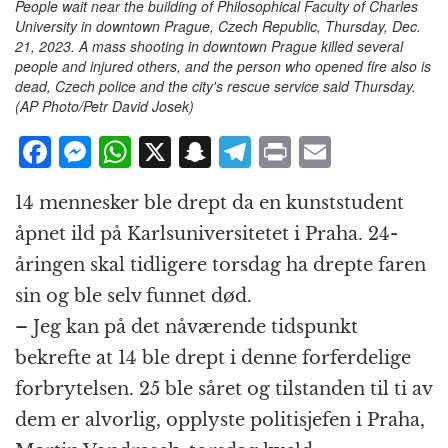
People wait near the building of Philosophical Faculty of Charles
University in downtown Prague, Czech Republic, Thursday, Dec.
21, 2023. A mass shooting in downtown Prague killed several
people and injured others, and the person who opened fire also is
dead, Czech police and the city's rescue service said Thursday.
(AP Photo/Petr David Josek)
F
M
W
X
S
T
P
E
a
e
h
n
el
ri
m
14 mennesker ble drept da en kunststudent
c
ss
at
a
e
n
ai
åpnet ild på Karlsuniversitetet i Praha. 24-
e
e
s
p
g
t
l
åringen skal tidligere torsdag ha drepte faren
b
n
A
c
r
sin og ble selv funnet død.
o
g
p
h
a
– Jeg kan på det nåværende tidspunkt
o
e
p
at
m
bekrefte at 14 ble drept i denne forferdelige
k
r
forbrytelsen. 25 ble såret og tilstanden til ti av
dem er alvorlig, opplyste politisjefen i Praha,