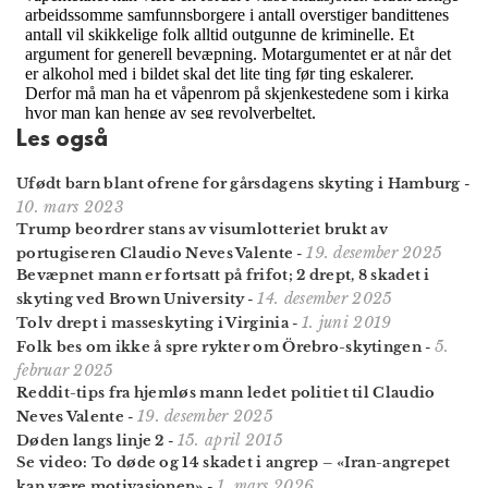
Les også
Ufødt barn blant ofrene for gårsdagens skyting i Hamburg
-
10. mars 2023
Trump beordrer stans av visumlotteriet brukt av
19. desember 2025
portugiseren Claudio Neves Valente
-
Bevæpnet mann er fortsatt på frifot; 2 drept, 8 skadet i
14. desember 2025
skyting ved Brown University
-
1. juni 2019
Tolv drept i masseskyting i Virginia
-
5.
Folk bes om ikke å spre rykter om Örebro-skytingen
-
februar 2025
Reddit-tips fra hjemløs mann ledet politiet til Claudio
19. desember 2025
Neves Valente
-
15. april 2015
Døden langs linje 2
-
Se video: To døde og 14 skadet i angrep – «Iran-angrepet
1. mars 2026
kan være motivasjonen»
-