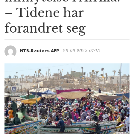
g
– Tidene har
a
t
forandret seg
i
o
n
29.09.2023 07:15
NTB-Reuters-AFP