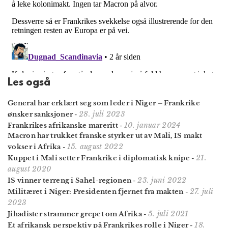
Les også
General har erklært seg som leder i Niger – Frankrike
28. juli 2023
ønsker sanksjoner
-
10. januar 2024
Frankrikes afrikanske mareritt
-
Macron har trukket franske styrker ut av Mali, IS makt
15. august 2022
vokser i Afrika
-
21.
Kuppet i Mali setter Frankrike i diplomatisk knipe
-
august 2020
23. juni 2022
IS vinner terreng i Sahel-regionen
-
27. juli
Militæret i Niger: Presidenten fjernet fra makten
-
2023
5. juli 2021
Jihadister strammer grepet om Afrika
-
18.
Et afrikansk perspektiv på Frankrikes rolle i Niger
-