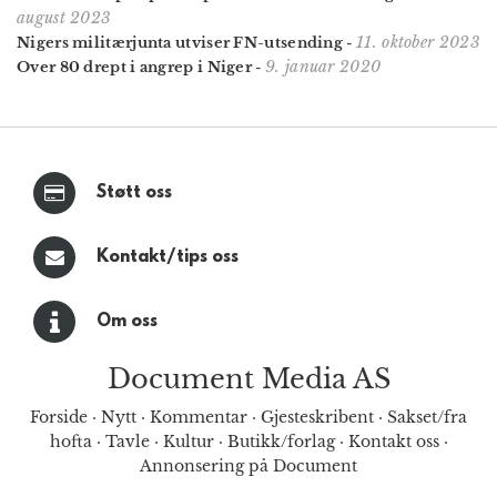
august 2023
11. oktober 2023
Nigers militærjunta utviser FN-utsending
-
9. januar 2020
Over 80 drept i angrep i Niger
-
Støtt oss
Kontakt/tips oss
Om oss
Document Media AS
Forside
·
Nytt
·
Kommentar
·
Gjesteskribent
·
Sakset/fra
hofta
·
Tavle
·
Kultur
·
Butikk/forlag
·
Kontakt oss
·
Annonsering på Document