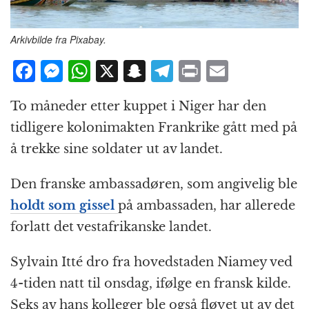
Arkivbilde fra Pixabay.
F
M
W
X
S
T
P
E
a
e
h
n
el
ri
m
To måneder etter kuppet i Niger har den
c
ss
at
a
e
n
ai
tidligere kolonimakten Frankrike gått med på
e
e
s
p
g
t
l
å trekke sine soldater ut av landet.
b
n
A
c
r
o
g
p
h
a
Den franske ambassadøren, som angivelig ble
o
e
p
at
m
holdt som gissel
på ambassaden, har allerede
k
r
forlatt det vestafrikanske landet.
Sylvain Itté dro fra hovedstaden Niamey ved
4-tiden natt til onsdag, ifølge en fransk kilde.
Seks av hans kolleger ble også fløyet ut av det