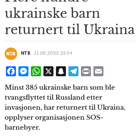
g
ukrainske barn
a
t
returnert til Ukraina
i
o
n
11.08.2023 21:34
NTB
F
M
W
X
S
T
P
E
a
e
h
n
el
ri
m
Minst 385 ukrainske barn som ble
c
ss
at
a
e
n
ai
tvangsflyttet til Russland etter
e
e
s
p
g
t
l
invasjonen, har returnert til Ukraina,
b
n
A
c
r
opplyser organisasjonen SOS-
o
g
p
h
a
barnebyer.
o
e
p
at
m