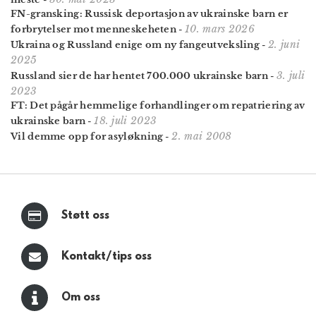
FN-gransking: Russisk deportasjon av ukrainske barn er
10. mars 2026
forbrytelser mot menneskeheten
-
2. juni
Ukraina og Russland enige om ny fangeutveksling
-
2025
3. juli
Russland sier de har hentet 700.000 ukrainske barn
-
2023
FT: Det pågår hemmelige forhandlinger om repatriering av
18. juli 2023
ukrainske barn
-
2. mai 2008
Vil demme opp for asyløkning
-
Støtt oss
Kontakt/tips oss
Om oss