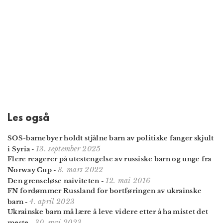
Les også
SOS-barnebyer holdt stjålne barn av politiske fanger skjult
13. september 2025
i Syria
-
Flere reagerer på utestengelse av russiske barn og unge fra
3. mars 2022
Norway Cup
-
12. mai 2016
Den grenseløse naiviteten
-
FN fordømmer Russland for bort­føringen av ukrainske
4. april 2023
barn
-
Ukrainske barn må lære å leve videre etter å ha mistet det
30. mai 2023
meste
-