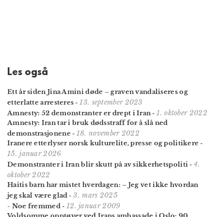
Les også
Ett år siden Jina Amini døde – graven vandaliseres og
13. september 2023
etterlatte arresteres
-
1. oktober 2022
Amnesty: 52 demonstranter er drept i Iran
-
Amnesty: Iran tar i bruk dødsstraff for å slå ned
18. november 2022
demonstrasjonene
-
Iranere etter­lyser norsk kultur­elite, presse og politikere
-
15. januar 2026
4.
Demonstranter i Iran blir skutt på av sikkerhetspoliti
-
oktober 2022
Haitis barn har mistet hverdagen: – Jeg vet ikke hvordan
3. mars 2025
jeg skal være glad
-
12. januar 2009
- Noe fremmed
-
Voldsomme opptøyer ved Irans ambassade i Oslo: 90