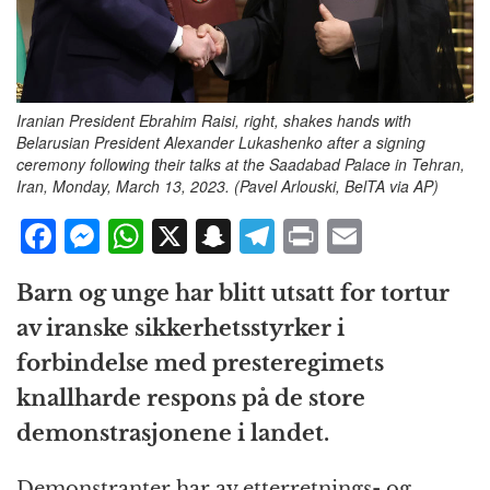
Iranian President Ebrahim Raisi, right, shakes hands with
Belarusian President Alexander Lukashenko after a signing
ceremony following their talks at the Saadabad Palace in Tehran,
Iran, Monday, March 13, 2023. (Pavel Arlouski, BelTA via AP)
F
M
W
X
S
T
P
E
a
e
h
n
el
ri
m
Barn og unge har blitt utsatt for tortur
c
ss
at
a
e
n
ai
av iranske sikkerhetsstyrker i
e
e
s
p
g
t
l
forbindelse med presteregimets
b
n
A
c
r
knallharde respons på de store
o
g
p
h
a
demonstrasjonene i landet.
o
e
p
at
m
k
r
Demonstranter har av etterretnings- og