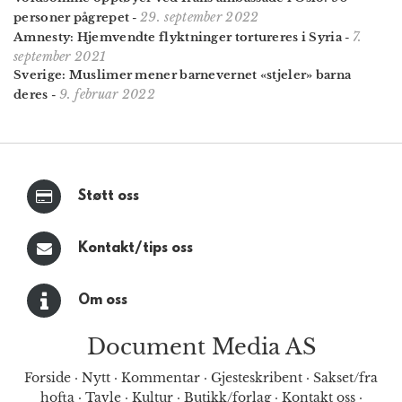
29. september 2022
personer pågrepet
-
7.
Amnesty: Hjemvendte flyktninger tortureres i Syria
-
september 2021
Sverige: Muslimer mener barnevernet «stjeler» barna
9. februar 2022
deres
-
Støtt oss
Kontakt/tips oss
Om oss
Document Media AS
Forside
·
Nytt
·
Kommentar
·
Gjesteskribent
·
Sakset/fra
hofta
·
Tavle
·
Kultur
·
Butikk/forlag
·
Kontakt oss
·