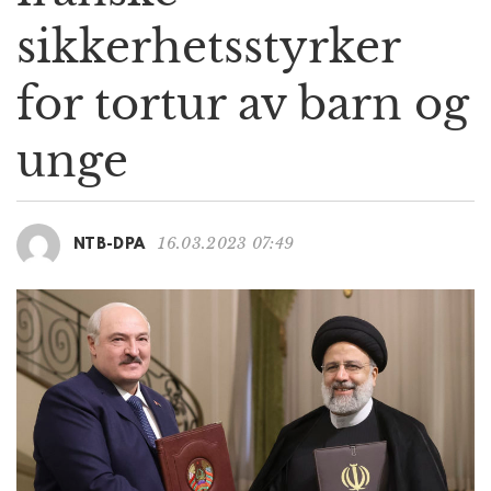
g
sikkerhetsstyrker
a
t
for tortur av barn og
i
o
n
unge
16.03.2023 07:49
NTB-DPA