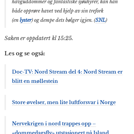
havguddommer og fantastiske sjøuhyrer, kan han
både opprøre havet ved hjelp av sin trefork
(en
lyster
) og dempe dets bølger igjen. (
SNL
)
Saken er oppdatert kl 15:25.
Les og se også:
Doc-TV: Nord Stream del 4: Nord Stream er
blitt en møllestein
Store øvelser, men lite luftforsvar i Norge
Nervekrigen i nord trappes opp –
«dommedagsfly» utstasjonert på Island