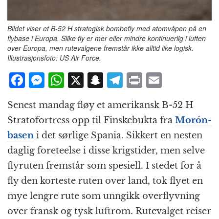
Bildet viser et B-52 H strategisk bombefly med atomvåpen på en
flybase i Europa. Slike fly er mer eller mindre kontinuerlig i luften
over Europa, men rutevalgene fremstår ikke alltid like logisk.
Illustrasjonsfoto: US Air Force.
F
M
W
X
S
T
P
E
a
e
h
n
el
ri
m
Senest mandag fløy et amerikansk B-52 H
c
ss
at
a
e
n
ai
Stratofortress opp til Finskebukta fra
Morón-
e
e
s
p
g
t
l
basen
i det sørlige Spania. Sikkert en nesten
b
n
A
c
r
daglig foreteelse i disse krigstider, men selve
o
g
p
h
a
flyruten fremstår som spesiell. I stedet for å
o
e
p
at
m
fly den korteste ruten over land, tok flyet en
k
r
mye lengre rute som unngikk overflyvning
over fransk og tysk luftrom. Rutevalget reiser