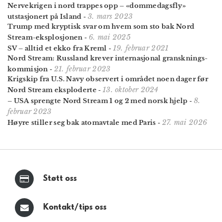
Nervekrigen i nord trappes opp – «dommedagsfly»
3. mars 2023
utstasjonert på Island
-
Trump med kryptisk svar om hvem som sto bak Nord
6. mai 2025
Stream-eksplosjonen
-
19. februar 2021
SV – alltid et ekko fra Kreml
-
Nord Stream: Russland krever internasjonal gransknings­
21. februar 2023
kommisjon
-
Krigskip fra U.S. Navy observert i området noen dager før
13. oktober 2024
Nord Stream eksploderte
-
8.
– USA sprengte Nord Stream 1 og 2 med norsk hjelp
-
februar 2023
27. mai 2026
Høyre stiller seg bak atomavtale med Paris
-
Støtt oss
Kontakt/tips oss