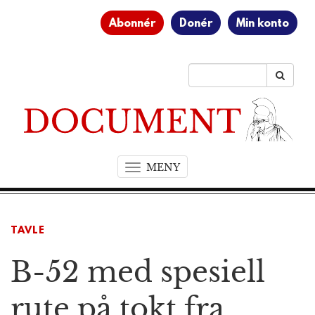
Abonnér
Donér
Min konto
MENY
T
o
g
g
TAVLE
l
e
B-52 med spesiell
n
a
v
rute på tokt fra
i